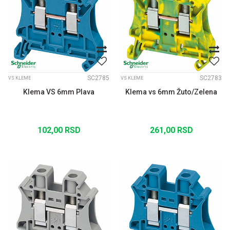
SC2785
SC2783
VS KLEME
VS KLEME
Klema VS 6mm Plava
Klema vs 6mm Žuto/Zelena
102,00
RSD
261,00
RSD