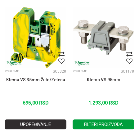
SC5328
SC1178
VS KLEME
VS KLEME
Klema VS 35mm Žuto/Zelena
Klema VS 95mm
695,00
RSD
1.293,00
RSD
UPOREĐIVANJE
FILTERI PROIZVODA