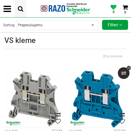
0
0
POVOLJNE CENE AUTOMATSKIH OSIGURACA SCHNEIDER ELECTRIC
Filteri
Sortiraj
VS kleme
20
proizvoda
(
0
)