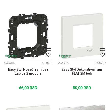
SC6692
SC6727
NOSEĆI RAMOVI ZA EASY STYL MODULE
EASY STYL DEKORATIVNI RAMOVI FLAT
Easy Styl Noseći ram bez
Easy Styl Dekorativni ram
žabica 2 modula
FLAT 2M beli
66,00
RSD
80,00
RSD