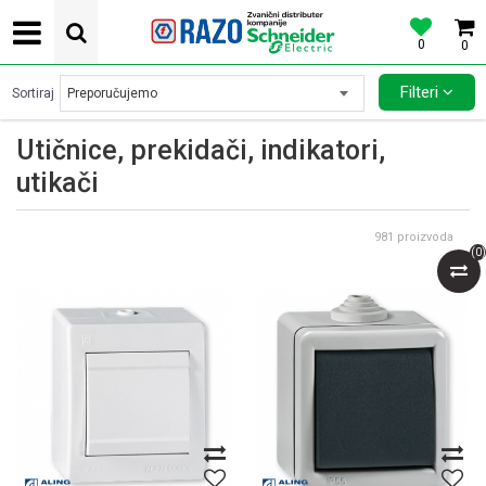
0
0
POVOLJNE CENE AUTOMATSKIH OSIGURACA SCHNEIDER ELECTRIC
Filteri
Sortiraj
Utičnice, prekidači, indikatori,
utikači
981
proizvoda
(
0
)