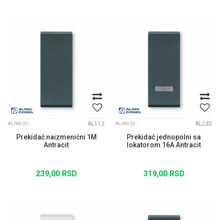
AL112
AL245
ALING CONEL MODULI MODE ANTRACIT
ALING CONEL MODULI MODE ANTRACIT
Prekidač naizmenični 1M
Prekidač jednopolni sa
Antracit
lokatorom 16A Antracit
239,00
RSD
319,00
RSD