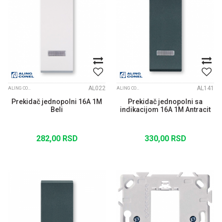
AL022
AL141
ALING CONEL MODULI MODE BELI
ALING CONEL MODULI MODE ANTRACIT
Prekidač jednopolni 16A 1M
Prekidač jednopolni sa
Beli
indikacijom 16A 1M Antracit
282,00
RSD
330,00
RSD