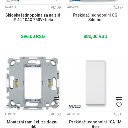
AL159
AL197
POWER LINE OG PREKIDAČI I UTIČNICE
ARMOR LINE OG PREKIDAČI I UTIČNICE
Sklopka jednopolna za na zid
Prekidač jednopolni OG
IP 44 10AX 250V~bela
Silumin
296,00
RSD
880,00
RSD
AL152
AL015
ALING CONEL MASKE I NOSEĆI RAMOVI MODE
ALING CONEL MODULI MODE BELI
Montažni ram 1el. za doznu
Prekidač jednopolni 10A 1M
fi60
Beli