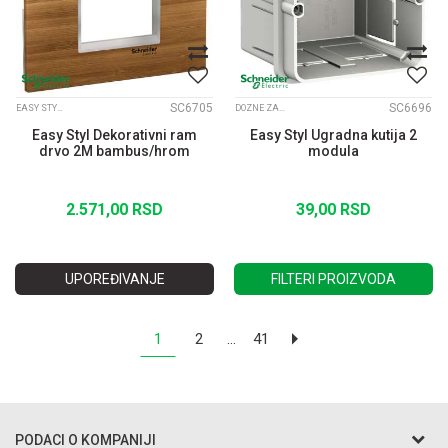
SC6705
SC6696
EASY STYL DEKORATIVNI RAMOVI DRVO
DOZNE ZA MODULARNE PREKIDAČE I UTIČNICE
Easy Styl Dekorativni ram
Easy Styl Ugradna kutija 2
drvo 2M bambus/hrom
modula
2.571,00
RSD
39,00
RSD
UPOREĐIVANJE
FILTERI PROIZVODA
1
2
...
41
PODACI O KOMPANIJI