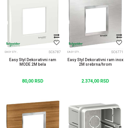
SC6787
SC6771
EASY STYL DEKORATIVNI RAMOVI MODE
EASY STYL DEKORATIVNI RAMOVI INOX
Easy Styl Dekorativni ram
Easy Styl Dekorativni ram inox
MODE 2M bela
2M srebrna/hrom
80,00
RSD
2.374,00
RSD