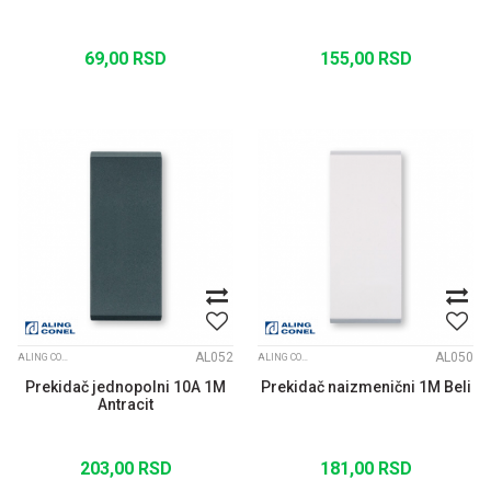
69,00
RSD
155,00
RSD
AL052
AL050
ALING CONEL MODULI MODE ANTRACIT
ALING CONEL MODULI MODE BELI
Prekidač jednopolni 10A 1M
Prekidač naizmenični 1M Beli
Antracit
203,00
RSD
181,00
RSD