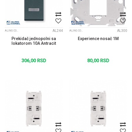
AL244
AL300
ALING CONEL MODULI MODE ANTRACIT
ALING CONEL MASKE I NOSEĆI RAMOVI EXPERIENCE
Prekidač jednopolni sa
Experience nosač 1M
lokatorom 10A Antracit
306,00
RSD
80,00
RSD