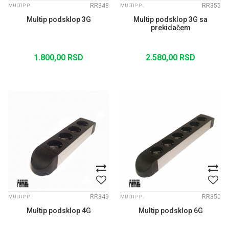
RR348
RR355
MULTIP PRODUŽNI KABLOVI
MULTIP PRODUŽNI KABLOVI
Multip podsklop 3G
Multip podsklop 3G sa
prekidačem
1.800,00
RSD
2.580,00
RSD
RR349
RR350
MULTIP PRODUŽNI KABLOVI
MULTIP PRODUŽNI KABLOVI
Multip podsklop 4G
Multip podsklop 6G