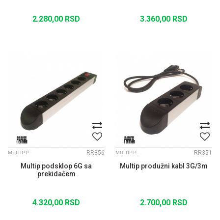
2.280,00
RSD
3.360,00
RSD
RR356
RR351
MULTIP PRODUŽNI KABLOVI
MULTIP PRODUŽNI KABLOVI
Multip podsklop 6G sa
Multip produžni kabl 3G/3m
prekidačem
4.320,00
RSD
2.700,00
RSD