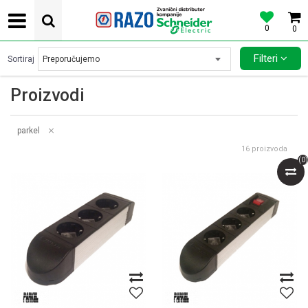
0
0
POVOLJNE CENE AUTOMATSKIH OSIGURACA SCHNEIDER ELECTRIC
Filteri
Sortiraj
Proizvodi
parkel
16
proizvoda
(
0
)