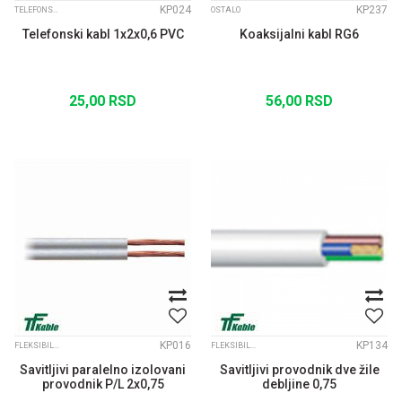
KP024
KP237
TELEFONSKI INSTALACIONI KABLOVI
OSTALO
Telefonski kabl 1x2x0,6 PVC
Koaksijalni kabl RG6
25,00
RSD
56,00
RSD
KP016
KP134
FLEKSIBILNI KABLOVI
FLEKSIBILNI KABLOVI
Savitljivi paralelno izolovani
Savitljivi provodnik dve žile
provodnik P/L 2x0,75
debljine 0,75