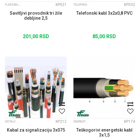
KP021
KP032
FLEKSIBILNI KABLOVI
TELEFONSKI INSTALACIONI KABLOVI
Savitljivi provodnik tri žile
Telefonski kabl 3x2x0,8 PVC
debljine 2,5
201,00
RSD
85,00
RSD
KP212
KP174
OSTALO
ENERGETSKI KABLOVI
Kabal za signalizaciju 3x075
Teškogorivi energetski kabl
3x1,5