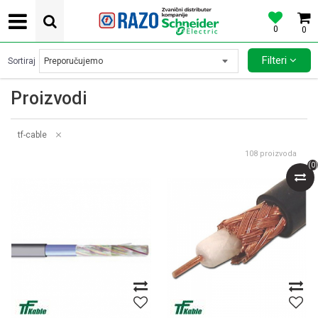
0
0
POVOLJNE CENE AUTOMATSKIH OSIGURACA SCHNEIDER ELECTRIC
Filteri
Sortiraj
Proizvodi
tf-cable
108
proizvoda
(
0
)