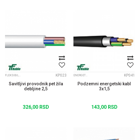
KP023
KP041
FLEKSIBILNI KABLOVI
ENERGETSKI KABLOVI
Savitljivi provodnik pet žila
Podzemni energetski kabl
debljine 2,5
3x1,5
326,00
RSD
143,00
RSD