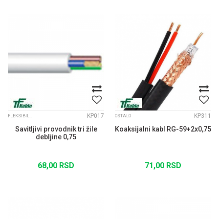
KP017
KP311
FLEKSIBILNI KABLOVI
OSTALO
Savitljivi provodnik tri žile
Koaksijalni kabl RG-59+2x0,75
debljine 0,75
68,00
RSD
71,00
RSD