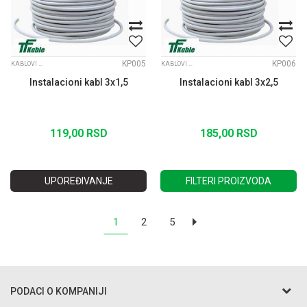
KP005
KP006
KABLOVI PUN PRESEK
KABLOVI PUN PRESEK
Instalacioni kabl 3x1,5
Instalacioni kabl 3x2,5
119,00
RSD
185,00
RSD
UPOREĐIVANJE
FILTERI PROIZVODA
1
2
5
PODACI O KOMPANIJI