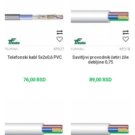
KP027
KP218
TELEFONSKI INSTALACIONI KABLOVI
FLEKSIBILNI KABLOVI
Telefonski kabl 5x2x0,6 PVC
Savitljivi provodnik četiri žile
debljine 0,75
76,00
RSD
89,00
RSD