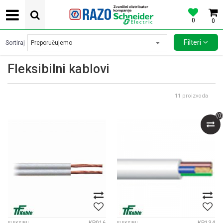
0
0
POVOLJNE CENE AUTOMATSKIH OSIGURACA SCHNEIDER ELECTRIC
Filteri
Sortiraj
Fleksibilni kablovi
11
proizvoda
(
0
)