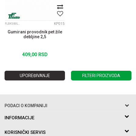
KP015
FLEKSIBILNI KABLOVI
Gumirani provodnik pet žile
debljine 2,5
409,00
RSD
UPOREĐIVANJE
FILTERI PROIZVODA
PODACI O KOMPANIJI
Razo DOO
INFORMACIJE
O nama
Bakarska br.5
KORISNIČKI SERVIS
Saradnja