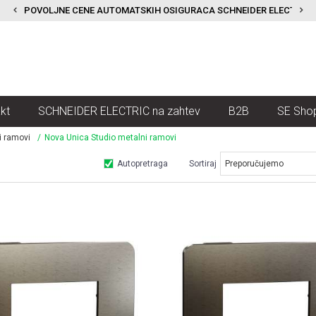
POVOLJNE CENE AUTOMATSKIH OSIGURACA SCHNEIDER ELECTRIC
kt
SCHNEIDER ELECTRIC na zahtev
B2B
SE Sho
i ramovi
Nova Unica Studio metalni ramovi
Autopretraga
Sortiraj