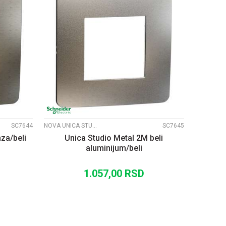
UPOREDI
SC7644
NOVA UNICA STUDIO METALNI RAMOVI
SC7645
za/beli
Unica Studio Metal 2M beli
aluminijum/beli
1.057,00
RSD
U
DODAJ U KORPU