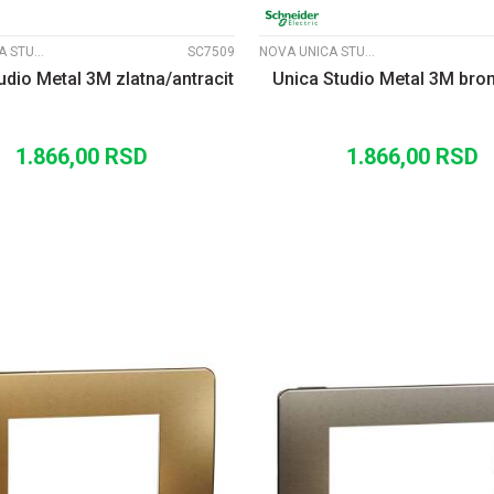
NOVA UNICA STUDIO METALNI RAMOVI
SC7509
NOVA UNICA STUDIO METALNI RAMOVI
udio Metal 3M zlatna/antracit
Unica Studio Metal 3M bron
1.866,00
RSD
1.866,00
RSD
DODAJ U KORPU
DODAJ U KORP
UPOREDI
UPOREDI