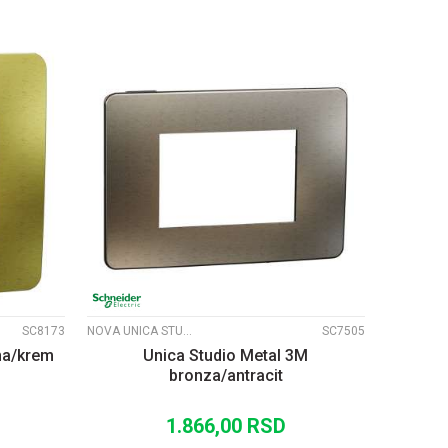
UPOREDI
SC8173
NOVA UNICA STUDIO METALNI RAMOVI
SC7505
na/krem
Unica Studio Metal 3M
bronza/antracit
1.866,00
RSD