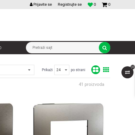
VELIKI IZBOR MODULARNIH PREKIDACA I UTICNICA
Prijavite se
Registrujte se
0
0
p
Pretraži sajt
(
0
)
Prikaži
po strani
41
proizvoda