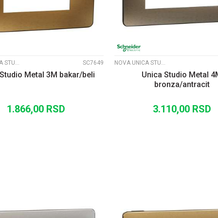
NOVA UNICA STUDIO METALNI RAMOVI
SC7649
NOVA UNICA STUDIO METALNI RAMOVI
Studio Metal 3M bakar/beli
Unica Studio Metal 
bronza/antracit
1.866,00
RSD
3.110,00
RSD
DODAJ U KORPU
DODAJ U KORP