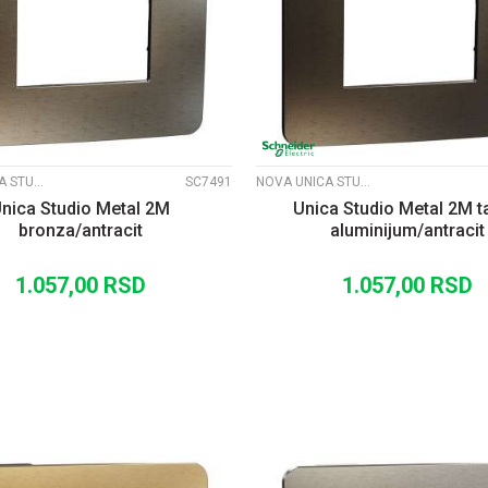
UPOREDI
UPOREDI
NOVA UNICA STUDIO METALNI RAMOVI
SC7491
NOVA UNICA STUDIO METALNI RAMOVI
nica Studio Metal 2M
Unica Studio Metal 2M t
bronza/antracit
aluminijum/antracit
1.057,00
RSD
1.057,00
RSD
DODAJ U KORPU
DODAJ U KORP