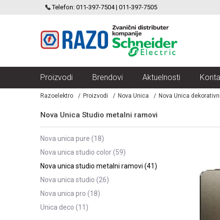
SCHNEIDER ELECTRIC
Telefon: 011-397-7504 | 011-397-7505
VELIKI IZBOR MODULARNIH PREKIDACA I UTICNICA
Proizvodi
Brendovi
Aktuelnosti
Konta
Razoelektro
Proizvodi
Nova Unica
Nova Unica dekorativn
Nova Unica Studio metalni ramovi
nova unica pure
(18)
nova unica studio color
(59)
nova unica studio metalni ramovi
(41)
nova unica studio
(26)
nova unica pro
(18)
unica deco
(11)