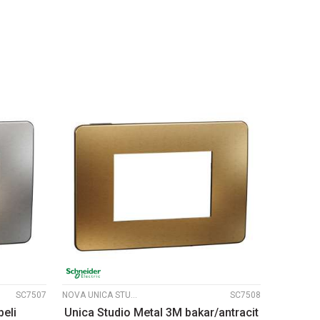
U
DODAJ U KORPU
UPOREDI
SC7507
NOVA UNICA STUDIO METALNI RAMOVI
SC7508
beli
Unica Studio Metal 3M bakar/antracit