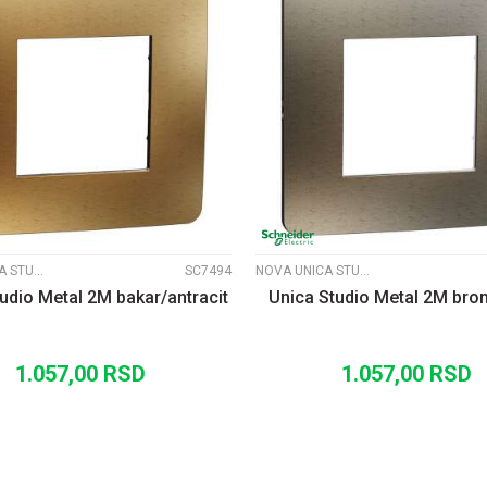
UPOREDI
UPOREDI
NOVA UNICA STUDIO METALNI RAMOVI
SC7494
NOVA UNICA STUDIO METALNI RAMOVI
udio Metal 2M bakar/antracit
Unica Studio Metal 2M bron
1.057,00
RSD
1.057,00
RSD
DODAJ U KORPU
DODAJ U KORP