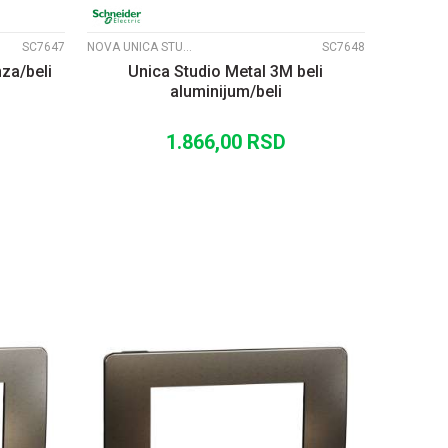
SC7647
NOVA UNICA STUDIO METALNI RAMOVI
SC7648
za/beli
Unica Studio Metal 3M beli
aluminijum/beli
1.866,00
RSD
U
DODAJ U KORPU
UPOREDI