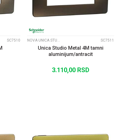
SC7510
NOVA UNICA STUDIO METALNI RAMOVI
SC7511
4M
Unica Studio Metal 4M tamni
aluminijum/antracit
3.110,00
RSD
U
DODAJ U KORPU