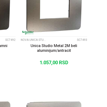
UPOREDI
SC7492
NOVA UNICA STUDIO METALNI RAMOVI
SC7493
amni
Unica Studio Metal 2M beli
aluminijum/antracit
1.057,00
RSD
U
DODAJ U KORPU