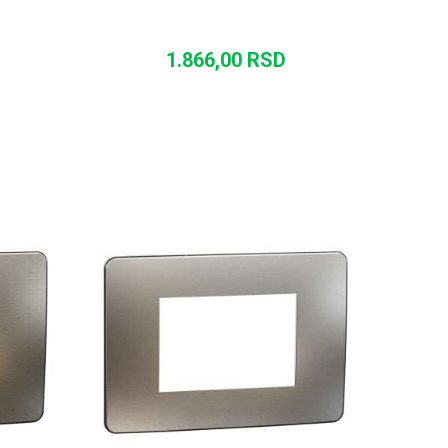
1.866,00
RSD
U
DODAJ U KORPU
UPOREDI