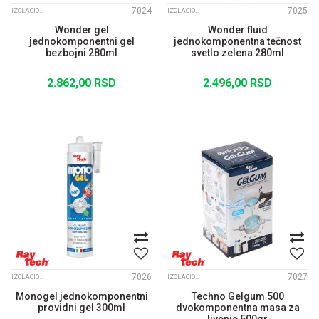
7024
7025
IZOLACIONI GELOVI I KONEKTORI
IZOLACIONI GELOVI I KONEKTORI
Wonder gel
Wonder fluid
jednokomponentni gel
jednokomponentna tečnost
bezbojni 280ml
svetlo zelena 280ml
2.862,00
RSD
2.496,00
RSD
7026
7027
IZOLACIONI GELOVI I KONEKTORI
IZOLACIONI GELOVI I KONEKTORI
Monogel jednokomponentni
Techno Gelgum 500
providni gel 300ml
dvokomponentna masa za