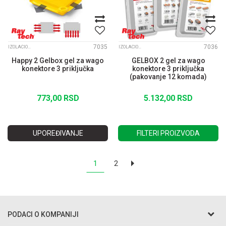
7035
7036
IZOLACIONI GELOVI I KONEKTORI
IZOLACIONI GELOVI I KONEKTORI
Happy 2 Gelbox gel za wago
GELBOX 2 gel za wago
konektore 3 priključka
konektore 3 priključka
(pakovanje 12 komada)
773,00
RSD
5.132,00
RSD
UPOREĐIVANJE
FILTERI PROIZVODA
1
2
PODACI O KOMPANIJI