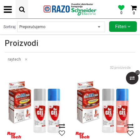
0
0
POVOLJNE CENE AUTOMATSKIH OSIGURACA SCHNEIDER ELECTRIC
Filteri
Sortiraj
Proizvodi
raytech
32
proizvoda
(
0
)