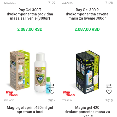
7127
7128
IZOLACIONI GELOVI I KONEKTORI
IZOLACIONI GELOVI I KONEKTORI
Ray Gel 300 T
Ray Gel 300 R
dvokomponentna providna
dvokomponentna crvena
masa za livenje (300gr)
masa za livenje 300gr
2.087,00
RSD
2.087,00
RSD
7014
7015
IZOLACIONI GELOVI I KONEKTORI
IZOLACIONI GELOVI I KONEKTORI
Magic gel sprint 450 ml gel
Magic gel 420
spreman u boci
dvokomponentna masa za
livenje