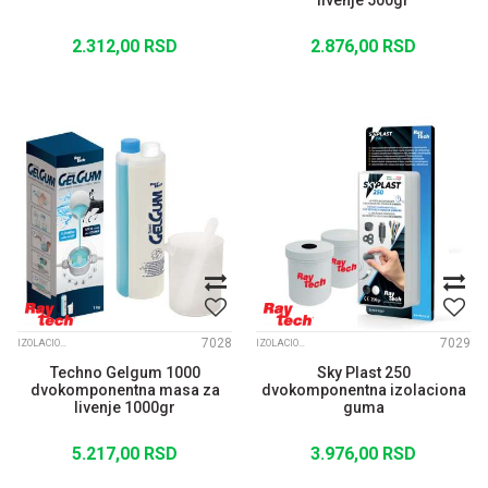
livenje 500gr
2.312,00
RSD
2.876,00
RSD
7028
7029
IZOLACIONI GELOVI I KONEKTORI
IZOLACIONI GELOVI I KONEKTORI
Techno Gelgum 1000
Sky Plast 250
dvokomponentna masa za
dvokomponentna izolaciona
livenje 1000gr
guma
5.217,00
RSD
3.976,00
RSD