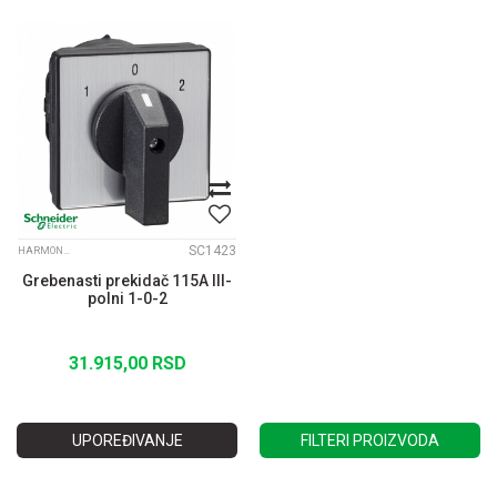
SC1423
HARMONY K 30A-150A
Grebenasti prekidač 115A III-
polni 1-0-2
31.915,00
RSD
UPOREĐIVANJE
FILTERI PROIZVODA