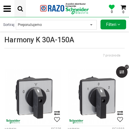
0
0
POVOLJNE CENE AUTOMATSKIH OSIGURACA SCHNEIDER ELECTRIC
Filteri
Sortiraj
Harmony K 30A-150A
7
proizvoda
(
0
)