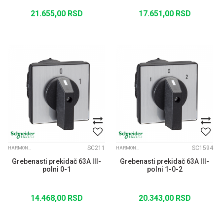
21.655,00
RSD
17.651,00
RSD
SC211
SC1594
HARMONY K 30A-150A
HARMONY K 30A-150A
Grebenasti prekidač 63A III-
Grebenasti prekidač 63A III-
polni 0-1
polni 1-0-2
14.468,00
RSD
20.343,00
RSD