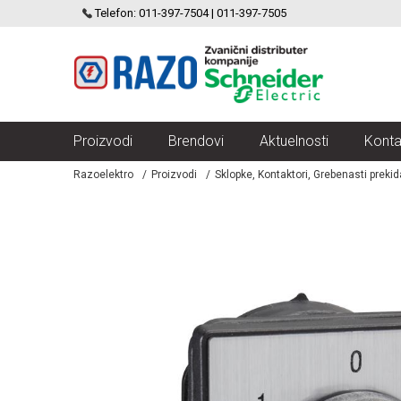
SCHNEIDER ELECTRIC
Telefon: 011-397-7504 | 011-397-7505
VELIKI IZBOR MODULARNIH PREKIDACA I UTICNICA
Proizvodi
Brendovi
Aktuelnosti
Konta
Razoelektro
Proizvodi
Sklopke, Kontaktori, Grebenasti preki