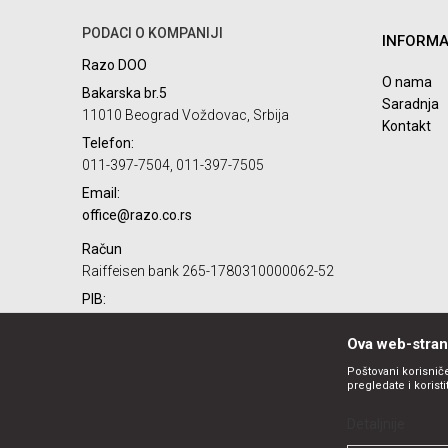
PODACI O KOMPANIJI
INFORMA
Poruka
Razo DOO
O nama
Bakarska br.5
Saradnja
11010 Beograd Voždovac, Srbija
Kontakt
Telefon:
011-397-7504, 011-397-7505
Email:
POŠALJI
office@razo.co.rs
Račun
Raiffeisen bank 265-1780310000062-52
PIB:
101732806
Ova web-strani
Matični broj:
07784287
Poštovani korisniče
pregledate i korist
Detaljnije