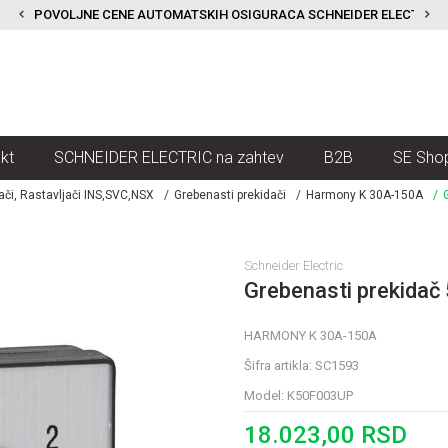
POVOLJNE CENE AUTOMATSKIH OSIGURACA SCHNEIDER ELECTRIC
kt
SCHNEIDER ELECTRIC na zahtev
B2B
SE Sho
dači, Rastavljači INS,SVC,NSX
Grebenasti prekidači
Harmony K 30A-150A
Schneider Electric
Grebenasti prekidač 
HARMONY K 30A-150A
Šifra artikla:
SC1593
Model:
K50F003UP
18.023,00
RSD