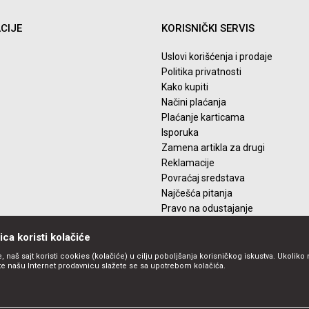
CIJE
KORISNIČKI SERVIS
Uslovi korišćenja i prodaje
Politika privatnosti
Kako kupiti
Načini plaćanja
Plaćanje karticama
Isporuka
Zamena artikla za drugi
Reklamacije
Povraćaj sredstava
Najčešća pitanja
Pravo na odustajanje
ca koristi kolačiće
, naš sajt koristi cookies (kolačiće) u cilju poboljšanja korisničkog iskustva. Ukoliko 
ite našu Internet prodavnicu slažete se sa upotrebom kolačića.