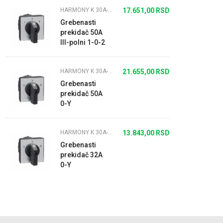
HARMONY K 30A-150A
17.651,00
RSD
Grebenasti
prekidač 50A
III-polni 1-0-2
(motor)
HARMONY K 30A-150A
21.655,00
RSD
Grebenasti
prekidač 50A
0-Y
HARMONY K 30A-150A
13.843,00
RSD
Grebenasti
prekidač 32A
0-Y