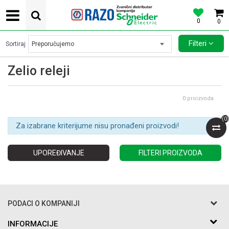
0
0
POVOLJNE CENE AUTOMATSKIH OSIGURACA SCHNEIDER ELECTRIC
Filteri
Sortiraj
Zelio releji
0
proizvoda
(
0
)
Za izabrane kriterijume nisu pronađeni proizvodi!
UPOREĐIVANJE
FILTERI PROIZVODA
PODACI O KOMPANIJI
Razo DOO
INFORMACIJE