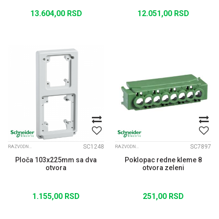
13.604,00
RSD
12.051,00
RSD
SC1248
SC7897
RAZVODNE TABLE KAEDRA
RAZVODNE TABLE KAEDRA
Ploča 103x225mm sa dva
Poklopac redne kleme 8
otvora
otvora zeleni
1.155,00
RSD
251,00
RSD