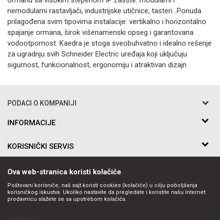
ormanu sa visokim stepenom IP zaštite: modularni i
nemodularni rastavljači, industrijske utičnice, tasteri...Ponuda
prilagođena svim tipovima instalacije: vertikalno i horizontalno
spajanje ormana, širok višenamenski opseg i garantovana
vodootpornost. Kaedra je stoga sveobuhvatno i idealno rešenje
za ugradnju svih Schneider Electric uređaja koji uključuju
sigurnost, funkcionalnost, ergonomiju i atraktivan dizajn
PODACI O KOMPANIJI
Razo DOO
INFORMACIJE
O nama
Bakarska br.5
KORISNIČKI SERVIS
Saradnja
11010 Beograd Voždovac, Srbija
Kontakt
Uslovi korišćenja i prodaje
Telefon:
PRATITE NAS
Ova web-stranica koristi kolačiće
Politika privatnosti
011-397-7504, 011-397-7505
Kako kupiti
Poštovani korisniče, naš sajt koristi cookies (kolačiće) u cilju poboljšanja
Email:
korisničkog iskustva. Ukoliko nastavite da pregledate i koristite našu Internet
Načini plaćanja
prodavnicu slažete se sa upotrebom kolačića.
office@razo.co.rs
Plaćanje karticama
Detaljnije
Isporuka