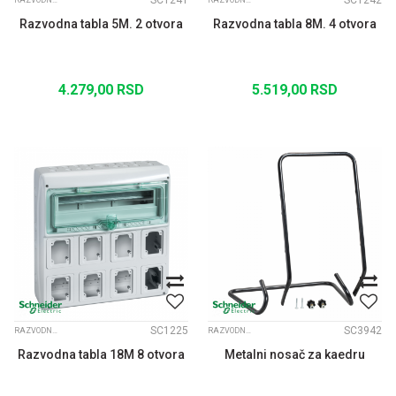
SC1241
SC1242
RAZVODNE TABLE KAEDRA
RAZVODNE TABLE KAEDRA
Razvodna tabla 5M. 2 otvora
Razvodna tabla 8M. 4 otvora
4.279,00
RSD
5.519,00
RSD
SC1225
SC3942
RAZVODNE TABLE KAEDRA
RAZVODNE TABLE KAEDRA
Razvodna tabla 18M 8 otvora
Metalni nosač za kaedru