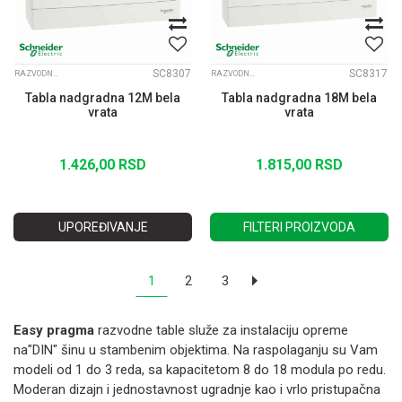
SC8307
SC8317
RAZVODNE TABLE EASY PRAGMA
RAZVODNE TABLE EASY PRAGMA
Tabla nadgradna 12M bela
Tabla nadgradna 18M bela
vrata
vrata
1.426,00
RSD
1.815,00
RSD
UPOREĐIVANJE
FILTERI PROIZVODA
1
2
3
Easy pragma
razvodne table služe za instalaciju opreme
na"DIN" šinu u stambenim objektima. Na raspolaganju su Vam
modeli od 1 do 3 reda, sa kapacitetom 8 do 18 modula po redu.
Moderan dizajn i jednostavnost ugradnje kao i vrlo pristupačna