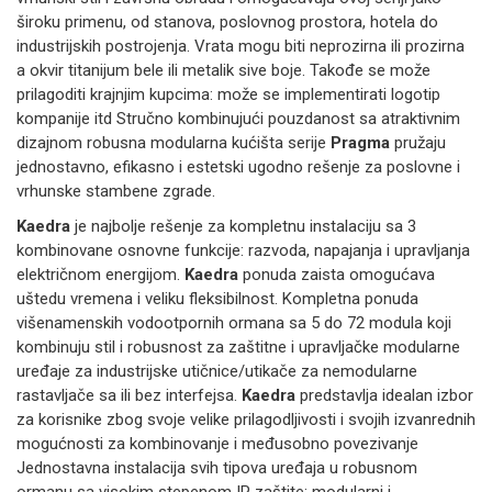
široku primenu, od stanova, poslovnog prostora, hotela do
industrijskih postrojenja. Vrata mogu biti neprozirna ili prozirna
a okvir titanijum bele ili metalik sive boje. Takođe se može
prilagoditi krajnjim kupcima: može se implementirati logotip
kompanije itd Stručno kombinujući pouzdanost sa atraktivnim
dizajnom robusna modularna kućišta serije
Pragma
pružaju
jednostavno, efikasno i estetski ugodno rešenje za poslovne i
vrhunske stambene zgrade.
Kaedra
je najbolje rešenje za kompletnu instalaciju sa 3
kombinovane osnovne funkcije: razvoda, napajanja i upravljanja
električnom energijom.
Kaedra
ponuda zaista omogućava
uštedu vremena i veliku fleksibilnost. Kompletna ponuda
višenamenskih vodootpornih ormana sa 5 do 72 modula koji
kombinuju stil i robusnost za zaštitne i upravljačke modularne
uređaje za industrijske utičnice/utikače za nemodularne
rastavljače sa ili bez interfejsa.
Kaedra
predstavlja idealan izbor
za korisnike zbog svoje velike prilagodljivosti i svojih izvanrednih
mogućnosti za kombinovanje i međusobno povezivanje
Jednostavna instalacija svih tipova uređaja u robusnom