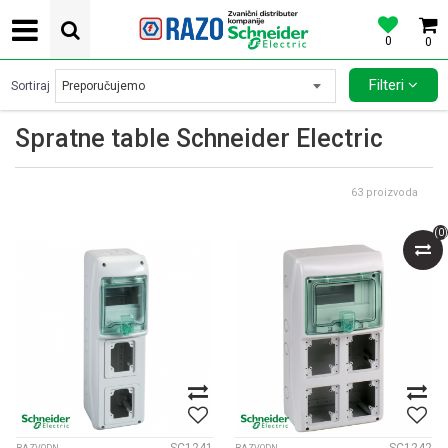
0
0
POVOLJNE CENE AUTOMATSKIH OSIGURACA SCHNEIDER ELECTRIC
Filteri
Sortiraj
Spratne table Schneider Electric
63
proizvoda
(
0
)