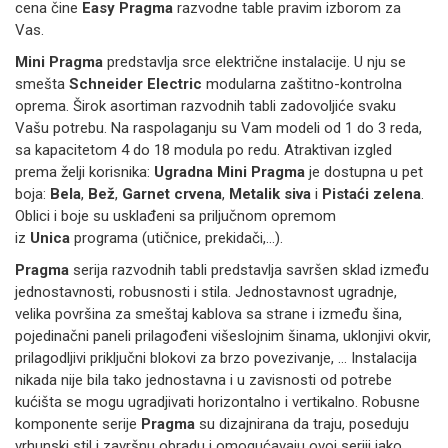
cena čine
Easy Pragma
razvodne table pravim izborom za
Vas.
Mini Pragma
predstavlja srce električne instalacije. U nju se
smešta
Schneider Electric
modularna zaštitno-kontrolna
oprema. Širok asortiman razvodnih tabli zadovoljiće svaku
Vašu potrebu. Na raspolaganju su Vam modeli od 1 do 3 reda,
sa kapacitetom 4 do 18 modula po redu. Atraktivan izgled
prema želji korisnika:
Ugradna Mini Pragma
je dostupna u pet
boja:
Bela
,
Bež
,
Garnet crvena
,
Metalik siva
i
Pistaći zelena
.
Oblici i boje su usklađeni sa priljučnom opremom
iz
Unica
programa (utičnice, prekidači,...).
Pragma
serija razvodnih tabli predstavlja savršen sklad između
jednostavnosti, robusnosti i stila. Jednostavnost ugradnje,
velika površina za smeštaj kablova sa strane i između šina,
pojedinačni paneli prilagođeni višeslojnim šinama, uklonjivi okvir,
prilagodljivi priključni blokovi za brzo povezivanje, ... Instalacija
nikada nije bila tako jednostavna i u zavisnosti od potrebe
kućišta se mogu ugradjivati horizontalno i vertikalno. Robusne
komponente serije
Pragma
su dizajnirana da traju, poseduju
vrhunski stil i završnu obradu i omogućavaju ovoj seriji jako