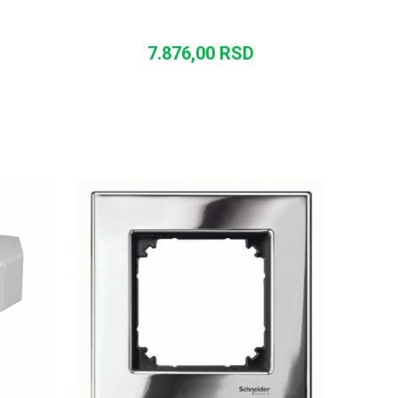
7.876,00
RSD
U
DODAJ U KORPU
UPOREDI