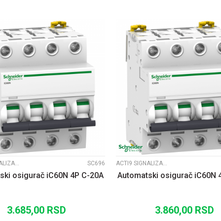
UPOREDI
UPOREDI
ACTI9 SIGNALIZACIJA
SC696
ACTI9 SIGNALIZACIJA
ski osigurač iC60N 4P C-20A
Automatski osigurač iC60N 
3.685,00
RSD
3.860,00
RSD