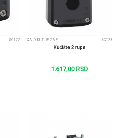
SC122
XALD KUTIJE ZA FI22 SIGNALIZACIJU
SC123
Kućište 2 rupe
1.617,00
RSD
U
DODAJ U KORPU