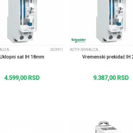
UPOREDI
UPOREDI
ACTI9 SIGNALIZACIJA
SC3911
ACTI9 SIGNALIZACIJA
Uklopni sat IH 18mm
Vremenski prekidač IH 
4.599,00
RSD
9.387,00
RSD
DODAJ U KORPU
DODAJ U KORP