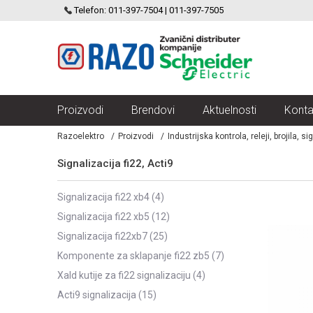
SCHNEIDER ELECTRIC
Telefon: 011-397-7504 | 011-397-7505
VELIKI IZBOR MODULARNIH PREKIDACA I UTICNICA
Proizvodi
Brendovi
Aktuelnosti
Konta
Razoelektro
Proizvodi
Industrijska kontrola, releji, brojila, si
Signalizacija fi22, Acti9
signalizacija fi22 xb4
(4)
signalizacija fi22 xb5
(12)
signalizacija fi22xb7
(25)
komponente za sklapanje fi22 zb5
(7)
xald kutije za fi22 signalizaciju
(4)
acti9 signalizacija
(15)