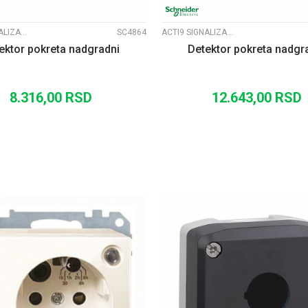
ACTI9 SIGNALIZACIJA
SC4864
ACTI9 SIGNALIZACIJA
ektor pokreta nadgradni
Detektor pokreta nadgr
8.316,00
RSD
12.643,00
RSD
DODAJ U KORPU
DODAJ U KORP
UPOREDI
UPOREDI