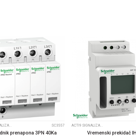
DODAJ U KORPU
DODAJ U KORP
UPOREDI
UPOREDI
ACTI9 SIGNALIZACIJA
SC3557
ACTI9 SIGNALIZACIJA
dnik prenapona 3PN 40Ka
Vremenski prekidač I