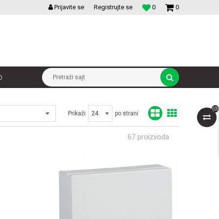
VELIKI IZBOR MODULARNIH PREKIDACA I UTICNICA
Prijavite se
Registrujte se
0
0
p
Pretraži sajt
(
0
)
Prikaži
po strani
67
proizvoda