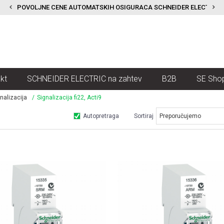
POVOLJNE CENE AUTOMATSKIH OSIGURACA SCHNEIDER ELECTRIC
kt
SCHNEIDER ELECTRIC na zahtev
B2B
SE Sho
gnalizacija
Signalizacija fi22, Acti9
Autopretraga
Sortiraj