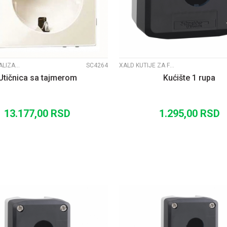
ACTI9 SIGNALIZACIJA
SC4264
XALD KUTIJE ZA FI22 SIGNALIZACIJU
Utičnica sa tajmerom
Kućište 1 rupa
13.177,00
RSD
1.295,00
RSD
DODAJ U KORPU
DODAJ U KORP