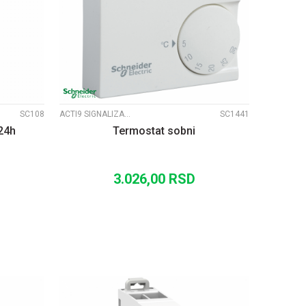
UPOREDI
SC108
ACTI9 SIGNALIZACIJA
SC1441
24h
Termostat sobni
3.026,00
RSD
U
DODAJ U KORPU