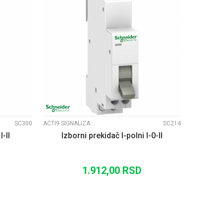
UPOREDI
SC300
ACTI9 SIGNALIZACIJA
SC214
I-II
Izborni prekidač I-polni I-0-II
1.912,00
RSD
U
DODAJ U KORPU