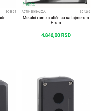
SC4865
ACTI9 SIGNALIZACIJA
SC4266
adni
Metalni ram za utičnicu sa tajmerom
Hrom
4.846,00
RSD
U
DODAJ U KORPU
UPOREDI