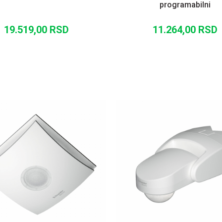
programabilni
19.519,00
RSD
11.264,00
RSD
DODAJ U KORPU
DODAJ U KORP
UPOREDI
UPOREDI