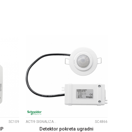
U
DODAJ U KORPU
UPOREDI
SC109
ACTI9 SIGNALIZACIJA
SC4866
HP
Detektor pokreta ugradni