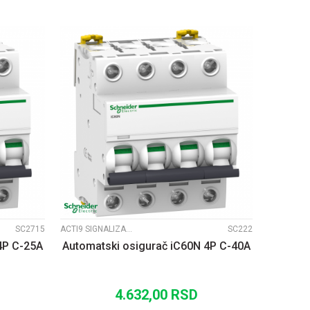
UPOREDI
SC2715
ACTI9 SIGNALIZACIJA
SC222
4P C-25A
Automatski osigurač iC60N 4P C-40A
4.632,00
RSD