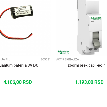
UPOREDI
UPOREDI
SIGNALIZACIJA FI22 XB4
SC5081
ACTI9 SIGNALIZACIJA
uantum baterija 3V DC
Izborni prekidač I-polni 
4.106,00
RSD
1.193,00
RSD
DODAJ U KORPU
DODAJ U KORP