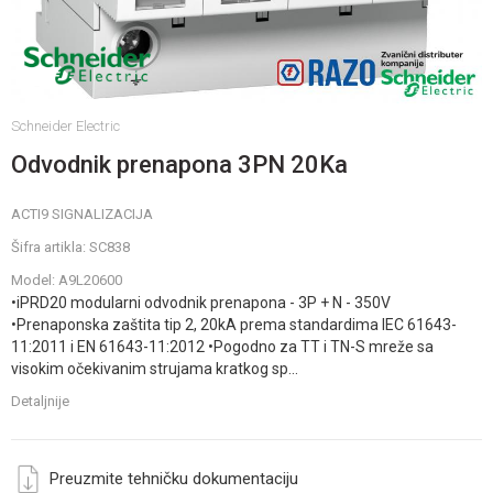
Schneider Electric
Odvodnik prenapona 3PN 20Ka
ACTI9 SIGNALIZACIJA
Šifra artikla:
SC838
Model:
A9L20600
•iPRD20 modularni odvodnik prenapona - 3P + N - 350V
•Prenaponska zaštita tip 2, 20kA prema standardima IEC 61643-
11:2011 i EN 61643-11:2012 •Pogodno za TT i TN-S mreže sa
visokim očekivanim strujama kratkog sp
...
Detaljnije
Preuzmite tehničku dokumentaciju