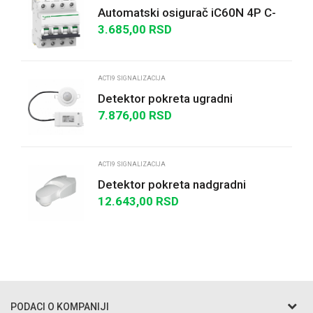
Automatski osigurač iC60N 4P C-
20A
3.685,00
RSD
Poruka
ACTI9 SIGNALIZACIJA
Detektor pokreta ugradni
7.876,00
RSD
POŠALJI
ACTI9 SIGNALIZACIJA
Detektor pokreta nadgradni
12.643,00
RSD
PODACI O KOMPANIJI