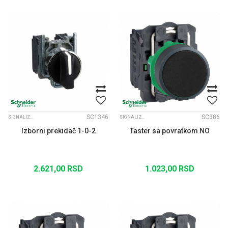
SC1346
SC386
SIGNALIZACIJA FI22 XB4
SIGNALIZACIJA FI22 XB5
Izborni prekidač 1-0-2
Taster sa povratkom NO
2.621,00
RSD
1.023,00
RSD