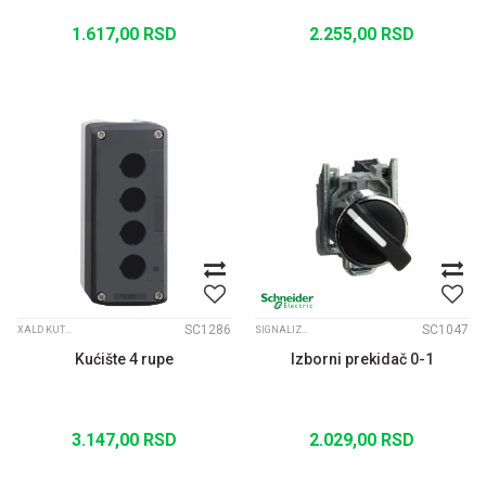
1.617,00
RSD
2.255,00
RSD
SC1286
SC1047
XALD KUTIJE ZA FI22 SIGNALIZACIJU
SIGNALIZACIJA FI22 XB4
Kućište 4 rupe
Izborni prekidač 0-1
3.147,00
RSD
2.029,00
RSD