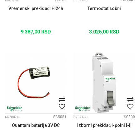
SC108
SC1441
ACTI9 SIGNALIZACIJA
ACTI9 SIGNALIZACIJA
Vremenski prekidač IH 24h
Termostat sobni
9.387,00
RSD
3.026,00
RSD
SC5081
SC300
SIGNALIZACIJA FI22 XB4
ACTI9 SIGNALIZACIJA
Quantum baterija 3V DC
Izborni prekidač I-polni I-II