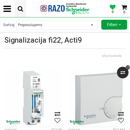
0
0
POVOLJNE CENE AUTOMATSKIH OSIGURACA SCHNEIDER ELECTRIC
Filteri
Sortiraj
Signalizacija fi22, Acti9
63
proizvoda
(
0
)