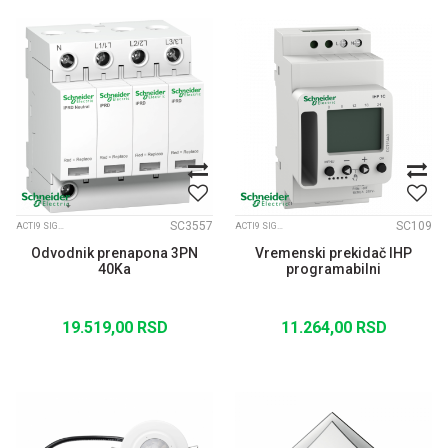
SC3557
SC109
ACTI9 SIGNALIZACIJA
ACTI9 SIGNALIZACIJA
Odvodnik prenapona 3PN
Vremenski prekidač IHP
40Ka
programabilni
19.519,00
RSD
11.264,00
RSD