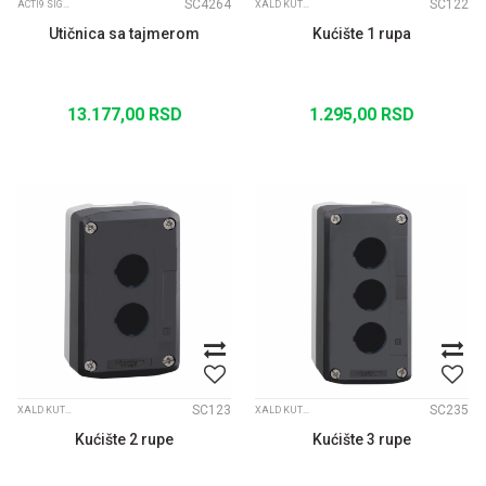
SC4264
SC122
ACTI9 SIGNALIZACIJA
XALD KUTIJE ZA FI22 SIGNALIZACIJU
Utičnica sa tajmerom
Kućište 1 rupa
13.177,00
RSD
1.295,00
RSD
SC123
SC235
XALD KUTIJE ZA FI22 SIGNALIZACIJU
XALD KUTIJE ZA FI22 SIGNALIZACIJU
Kućište 2 rupe
Kućište 3 rupe