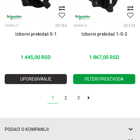
SC184
SC124
SIGNALIZACIJA FI22 XB5
SIGNALIZACIJA FI22 XB5
Izborni prekidač 0-1
Izborni prekidač 1-0-2
1.445,00
RSD
1.867,00
RSD
UPOREĐIVANJE
FILTERI PROIZVODA
1
2
3
PODACI O KOMPANIJI
Razo DOO