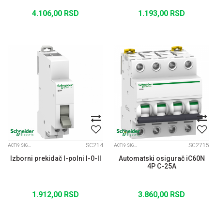
4.106,00
RSD
1.193,00
RSD
SC214
SC2715
ACTI9 SIGNALIZACIJA
ACTI9 SIGNALIZACIJA
Izborni prekidač I-polni I-0-II
Automatski osigurač iC60N
4P C-25A
1.912,00
RSD
3.860,00
RSD