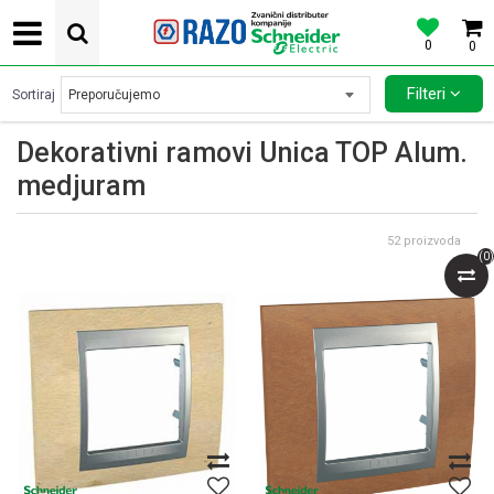
0
0
POVOLJNE CENE AUTOMATSKIH OSIGURACA SCHNEIDER ELECTRIC
Filteri
Sortiraj
Dekorativni ramovi Unica TOP Alum.
medjuram
52
proizvoda
(
0
)