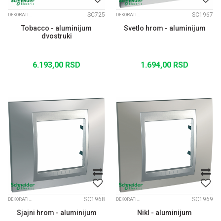
SC725
SC1967
DEKORATIVNI RAMOVI UNICA TOP ALUM. MEDJURAM
DEKORATIVNI RAMOVI UNICA TOP ALUM. MEDJURAM
Tobacco - aluminijum
Svetlo hrom - aluminijum
dvostruki
6.193,00
RSD
1.694,00
RSD
SC1968
SC1969
DEKORATIVNI RAMOVI UNICA TOP ALUM. MEDJURAM
DEKORATIVNI RAMOVI UNICA TOP ALUM. MEDJURAM
Sjajni hrom - aluminijum
Nikl - aluminijum