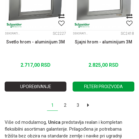
SC2227
SC2418
DEKORATIVNI RAMOVI UNICA TOP ALUM. MEDJURAM
DEKORATIVNI RAMOVI UNICA TOP ALUM. MEDJURAM
Svetlo hrom - aluminijum 3M
Sjajni hrom - aluminijum 3M
2.717,00
RSD
2.825,00
RSD
UPOREĐIVANJE
FILTERI PROIZVODA
1
2
3
Više od modularnog,
Unica
predstavlja realan i kompletan
fleksibilni asortiman galanterije. Prilagođena je potrebama
tržišta bez obzira na standarde zemlje i navike pri ugradnji