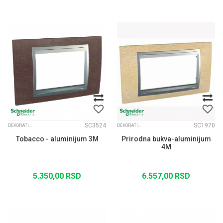
SC3524
SC1970
DEKORATIVNI RAMOVI UNICA TOP ALUM. MEDJURAM
DEKORATIVNI RAMOVI UNICA TOP ALUM. MEDJURAM
Tobacco - aluminijum 3M
Prirodna bukva-aluminijum
4M
5.350,00
RSD
6.557,00
RSD