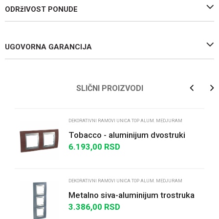
ODRžIVOST PONUDE
UGOVORNA GARANCIJA
Ime/Nadimak
SLIČNI PROIZVODI
Email
DEKORATIVNI RAMOVI UNICA TOP ALUM. MEDJURAM
Tobacco - aluminijum dvostruki
6.193,00
RSD
Poruka
DEKORATIVNI RAMOVI UNICA TOP ALUM. MEDJURAM
Metalno siva-aluminijum trostruka
vertikalna
3.386,00
RSD