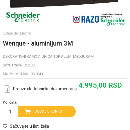
Schneider Electric
Wenque - aluminijum 3M
DEKORATIVNI RAMOVI UNICA TOP ALUM. MEDJURAM
Šifra artikla:
SC2568
Model:
MGU66.103.0M3
4.995,00
RSD
Preuzmite tehničku dokumentaciju
Količina:
DODAJ U KORPU
Sačuvajte u listi želja