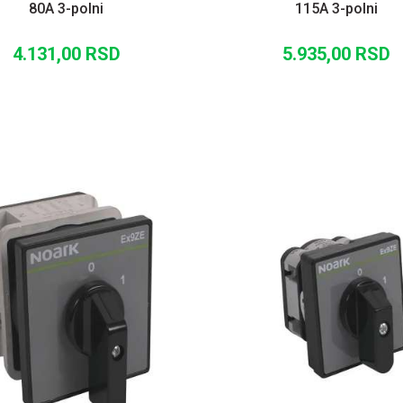
80A 3-polni
115A 3-polni
4.131,00
RSD
5.935,00
RSD
DODAJ U KORPU
DODAJ U KORP
UPOREDI
UPOREDI