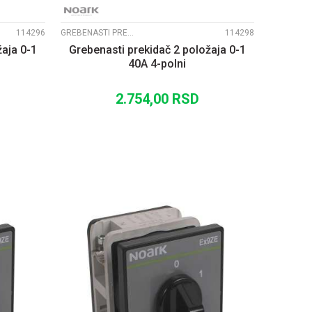
114296
GREBENASTI PREKIDAČI EX9ZE2
114298
žaja 0-1
Grebenasti prekidač 2 položaja 0-1
40A 4-polni
2.754,00
RSD
U
DODAJ U KORPU
UPOREDI