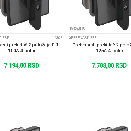
GREBENASTI PREKIDAČI EX9ZE2
114302
GREBENASTI PREKIDAČI EX9ZE2
sti prekidač 2 položaja 0-1
Grebenasti prekidač 2 polo
100A 4-polni
125A 4-polni
7.194,00
RSD
7.708,00
RSD
DODAJ U KORPU
DODAJ U KORP