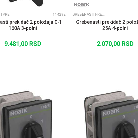
GREBENASTI PREKIDAČI EX9ZE2
114292
GREBENASTI PREKIDAČI EX9ZE2
sti prekidač 2 položaja 0-1
Grebenasti prekidač 2 polo
160A 3-polni
25A 4-polni
9.481,00
RSD
2.070,00
RSD
DODAJ U KORPU
DODAJ U KORP
UPOREDI
UPOREDI