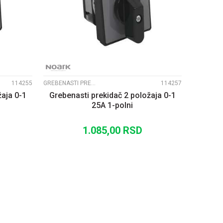
UPOREDI
114255
GREBENASTI PREKIDAČI EX9ZE2
114257
žaja 0-1
Grebenasti prekidač 2 položaja 0-1
25A 1-polni
1.085,00
RSD
U
DODAJ U KORPU