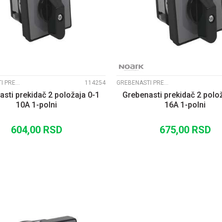
UPOREDI
UPOREDI
GREBENASTI PREKIDAČI EX9ZE2
114254
GREBENASTI PREKIDAČI EX9ZE2
sti prekidač 2 položaja 0-1
Grebenasti prekidač 2 polo
10A 1-polni
16A 1-polni
604,00
RSD
675,00
RSD
DODAJ U KORPU
DODAJ U KORP