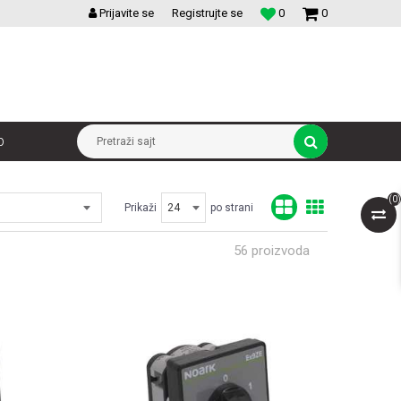
VELIKI IZBOR MODULARNIH PREKIDACA I UTICNICA
Prijavite se
Registrujte se
0
0
p
Pretraži sajt
(
0
)
Prikaži
po strani
56
proizvoda