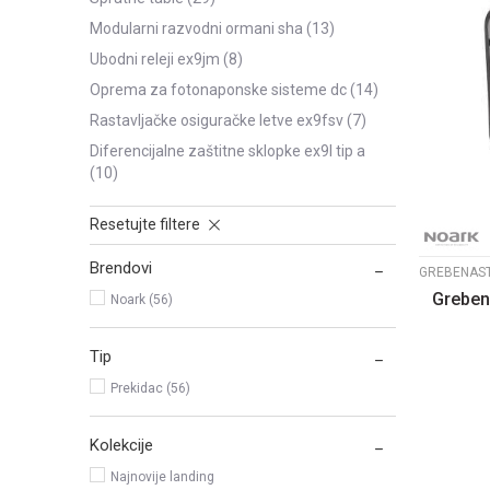
modularni razvodni ormani sha
(13)
ubodni releji ex9jm
(8)
oprema za fotonaponske sisteme dc
(14)
rastavljačke osiguračke letve ex9fsv
(7)
diferencijalne zaštitne sklopke ex9l tip a
(10)
Resetujte filtere
Brendovi
Grebena
Noark (56)
Tip
Prekidac (56)
Kolekcije
Najnovije landing