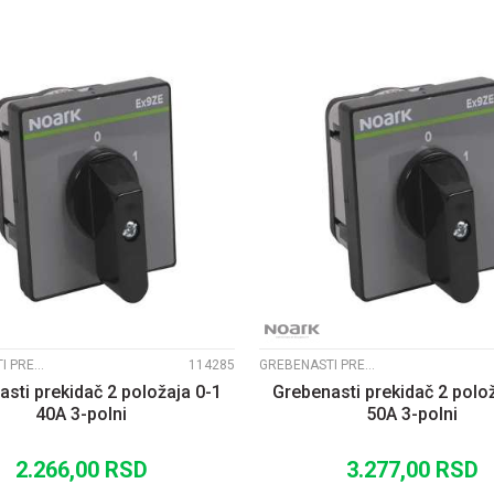
UPOREDI
UPOREDI
GREBENASTI PREKIDAČI EX9ZE2
114285
GREBENASTI PREKIDAČI EX9ZE2
sti prekidač 2 položaja 0-1
Grebenasti prekidač 2 polo
40A 3-polni
50A 3-polni
2.266,00
RSD
3.277,00
RSD