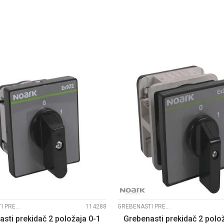
DODAJ U KORPU
DODAJ U KORP
UPOREDI
UPOREDI
GREBENASTI PREKIDAČI EX9ZE2
114288
GREBENASTI PREKIDAČI EX9ZE2
sti prekidač 2 položaja 0-1
Grebenasti prekidač 2 polo