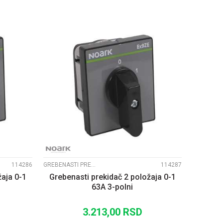
UPOREDI
114286
GREBENASTI PREKIDAČI EX9ZE2
114287
žaja 0-1
Grebenasti prekidač 2 položaja 0-1
63A 3-polni
3.213,00
RSD