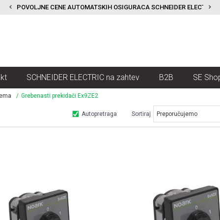
POVOLJNE CENE AUTOMATSKIH OSIGURACA SCHNEIDER ELECTRIC
kt
SCHNEIDER ELECTRIC na zahtev
B2B
SE Sho
rema
Grebenasti prekidači Ex9ZE2
Autopretraga
Sortiraj