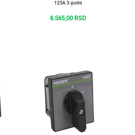
125A 3-polni
8.565,00
RSD
U
DODAJ U KORPU
UPOREDI