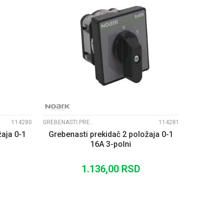
UPOREDI
114280
GREBENASTI PREKIDAČI EX9ZE2
114281
žaja 0-1
Grebenasti prekidač 2 položaja 0-1
16A 3-polni
1.136,00
RSD
U
DODAJ U KORPU