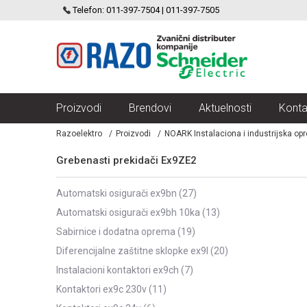
SCHNEIDER ELECTRIC
Telefon: 011-397-7504 | 011-397-7505
VELIKI IZBOR MODULARNIH PREKIDACA I UTICNICA
Proizvodi
Brendovi
Aktuelnosti
Konta
Razoelektro
Proizvodi
NOARK Instalaciona i industrijska op
Grebenasti prekidači Ex9ZE2
automatski osigurači ex9bn
(27)
automatski osigurači ex9bh 10ka
(13)
sabirnice i dodatna oprema
(19)
diferencijalne zaštitne sklopke ex9l
(20)
instalacioni kontaktori ex9ch
(7)
kontaktori ex9c 230v
(11)