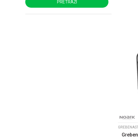
PRETRAŽI
Grebena