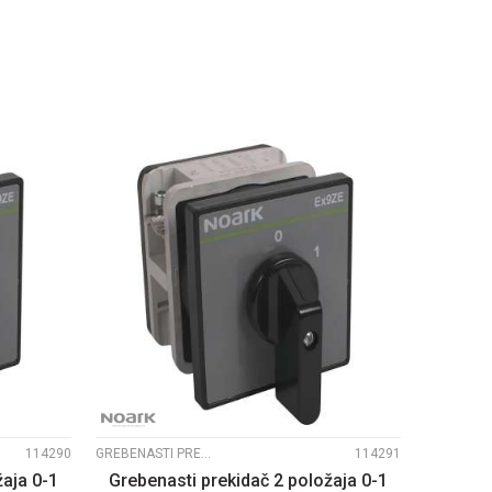
U
DODAJ U KORPU
UPOREDI
114290
GREBENASTI PREKIDAČI EX9ZE2
114291
žaja 0-1
Grebenasti prekidač 2 položaja 0-1