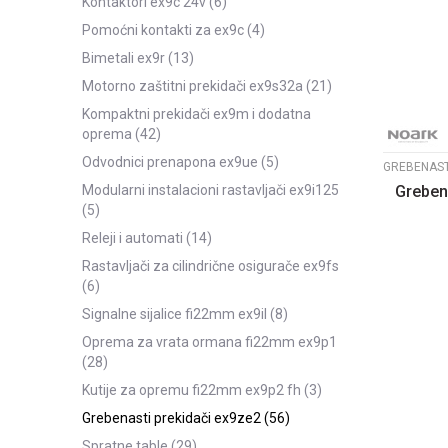
kontaktori ex9c 24v
(6)
pomoćni kontakti za ex9c
(4)
bimetali ex9r
(13)
motorno zaštitni prekidači ex9s32a
(21)
kompaktni prekidači ex9m i dodatna
oprema
(42)
odvodnici prenapona ex9ue
(5)
Grebena
modularni instalacioni rastavljači ex9i125
(5)
releji i automati
(14)
rastavljači za cilindrične osigurače ex9fs
(6)
signalne sijalice fi22mm ex9il
(8)
oprema za vrata ormana fi22mm ex9p1
(28)
kutije za opremu fi22mm ex9p2 fh
(3)
grebenasti prekidači ex9ze2
(56)
spratne table
(29)