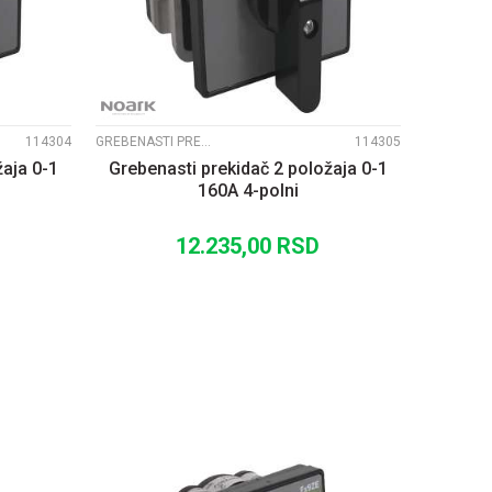
114304
GREBENASTI PREKIDAČI EX9ZE2
114305
žaja 0-1
Grebenasti prekidač 2 položaja 0-1
160A 4-polni
12.235,00
RSD
U
DODAJ U KORPU