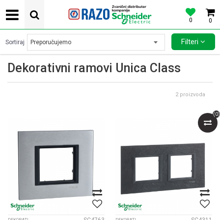
0
0
POVOLJNE CENE AUTOMATSKIH OSIGURACA SCHNEIDER ELECTRIC
Filteri
Sortiraj
Dekorativni ramovi Unica Class
2
proizvoda
(
0
)