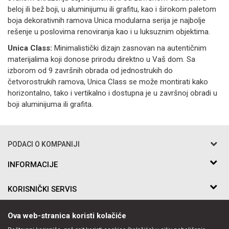
beloj ili bež boji, u aluminijumu ili grafitu, kao i širokom paletom
boja dekorativnih ramova Unica modularna serija je najbolje
rešenje u poslovima renoviranja kao i u luksuznim objektima.
Unica Class:
Minimalistički dizajn zasnovan na autentičnim
materijalima koji donose prirodu direktno u Vaš dom. Sa
izborom od 9 završnih obrada od jednostrukih do
četvorostrukih ramova, Unica Class se može montirati kako
horizontalno, tako i vertikalno i dostupna je u završnoj obradi u
boji aluminijuma ili grafita.
PODACI O KOMPANIJI
Razo DOO
INFORMACIJE
O nama
Bakarska br.5
KORISNIČKI SERVIS
Saradnja
11010 Beograd Voždovac, Srbija
Kontakt
Uslovi korišćenja i prodaje
Telefon:
PRATITE NAS
Ova web-stranica koristi kolačiće
Politika privatnosti
011-397-7504, 011-397-7505