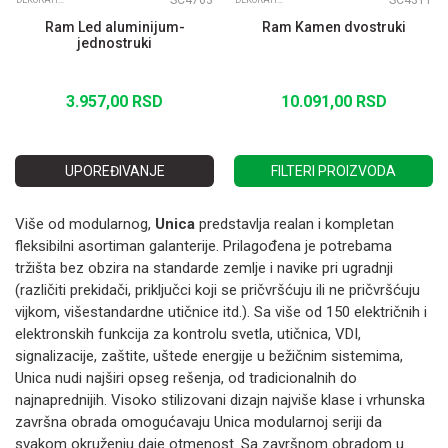
SC4763
SC4311
DEKORATIVNI RAMOVI UNICA CLASS
DEKORATIVNI RAMOVI UNICA CLASS
Ram Led aluminijum-
Ram Kamen dvostruki
jednostruki
3.957,00
RSD
10.091,00
RSD
UPOREĐIVANJE
FILTERI PROIZVODA
Više od modularnog,
Unica
predstavlja realan i kompletan
fleksibilni asortiman galanterije. Prilagođena je potrebama
tržišta bez obzira na standarde zemlje i navike pri ugradnji
(različiti prekidači, priključci koji se pričvršćuju ili ne pričvršćuju
vijkom, višestandardne utičnice itd.). Sa više od 150 električnih i
elektronskih funkcija za kontrolu svetla, utičnica, VDI,
signalizacije, zaštite, uštede energije u bežičnim sistemima,
Unica nudi najširi opseg rešenja, od tradicionalnih do
najnaprednijih. Visoko stilizovani dizajn najviše klase i vrhunska
završna obrada omogućavaju Unica modularnoj seriji da
svakom okruženju daje otmenost. Sa završnom obradom u