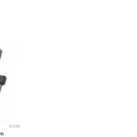
U
DODAJ U KORPU
SC343
mm