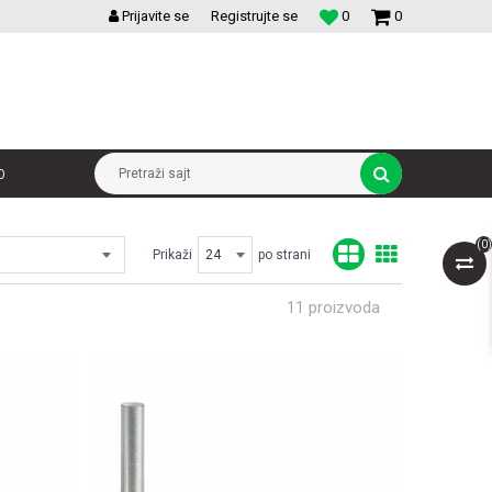
VELIKI IZBOR MODULARNIH PREKIDACA I UTICNICA
Prijavite se
Registrujte se
0
0
p
Pretraži sajt
(
0
)
Prikaži
po strani
11
proizvoda