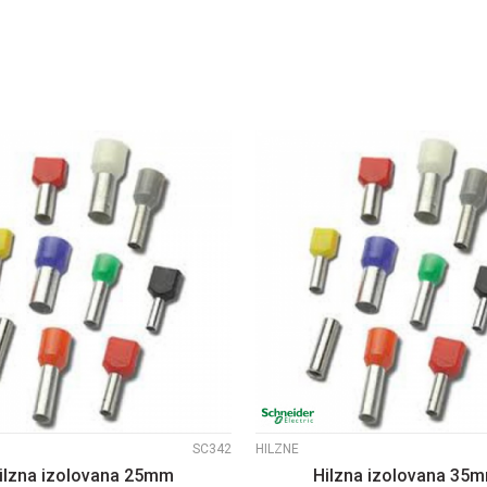
DODAJ U KORPU
DODAJ U KORP
UPOREDI
UPOREDI
SC342
HILZNE
ilzna izolovana 25mm
Hilzna izolovana 35