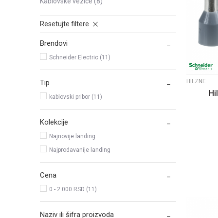
kablovske vezice
(8)
Resetujte filtere
Brendovi
Schneider Electric (11)
HILZNE
Tip
Hi
kablovski pribor (11)
Kolekcije
Najnovije landing
Najprodavanije landing
Cena
0 - 2.000 RSD (11)
Naziv ili šifra proizvoda