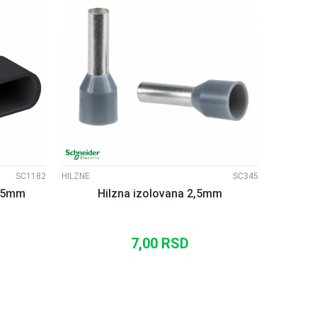
UPOREDI
SC1182
HILZNE
SC345
1,5mm
Hilzna izolovana 2,5mm
7,00
RSD
U
DODAJ U KORPU