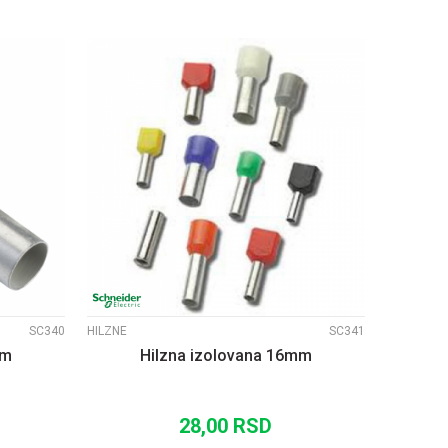
UPOREDI
SC340
HILZNE
SC341
mm
Hilzna izolovana 16mm
28,00
RSD