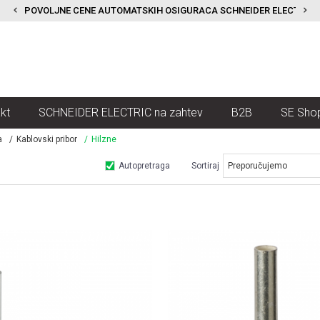
POVOLJNE CENE AUTOMATSKIH OSIGURACA SCHNEIDER ELECTRIC
kt
SCHNEIDER ELECTRIC na zahtev
B2B
SE Sho
a
Kablovski pribor
Hilzne
Autopretraga
Sortiraj