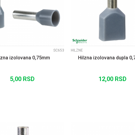
UPOREDI
UPOREDI
SC653
HILZNE
lzna izolovana 0,75mm
Hilzna izolovana dupla 
5,00
RSD
12,00
RSD
DODAJ U KORPU
DODAJ U KORP