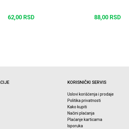
62,00
RSD
88,00
RSD
DODAJ U KORPU
DODAJ U KORP
CIJE
KORISNIČKI SERVIS
Uslovi korišćenja i prodaje
Politika privatnosti
Kako kupiti
Načini plaćanja
Plaćanje karticama
Isporuka