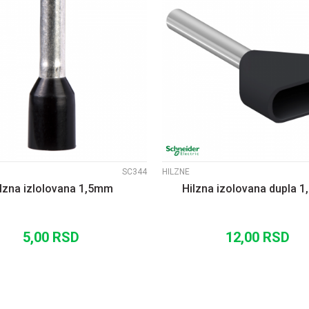
UPOREDI
UPOREDI
SC344
HILZNE
lzna izlolovana 1,5mm
Hilzna izolovana dupla 
5,00
RSD
12,00
RSD
DODAJ U KORPU
DODAJ U KORP