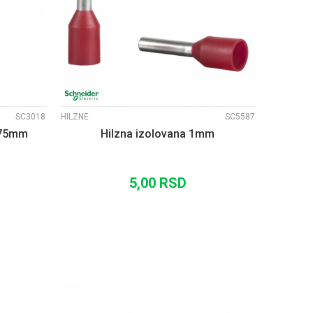
UPOREDI
SC3018
HILZNE
SC5587
0,75mm
Hilzna izolovana 1mm
5,00
RSD
U
DODAJ U KORPU