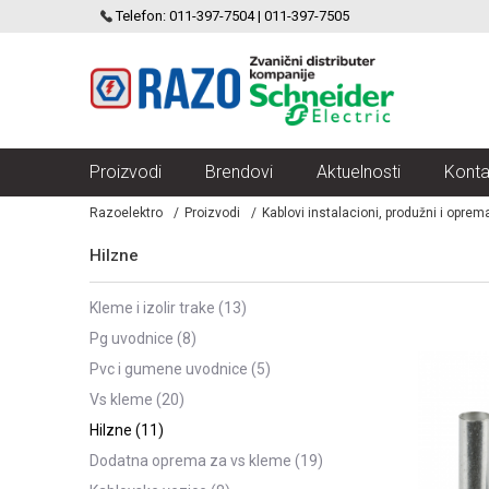
SCHNEIDER ELECTRIC
Telefon: 011-397-7504 | 011-397-7505
VELIKI IZBOR MODULARNIH PREKIDACA I UTICNICA
Proizvodi
Brendovi
Aktuelnosti
Konta
Razoelektro
Proizvodi
Kablovi instalacioni, produžni i oprem
Hilzne
kleme i izolir trake
(13)
pg uvodnice
(8)
pvc i gumene uvodnice
(5)
vs kleme
(20)
hilzne
(11)
dodatna oprema za vs kleme
(19)