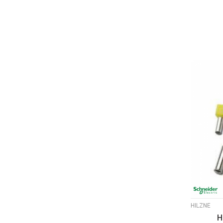
HILZNE
H