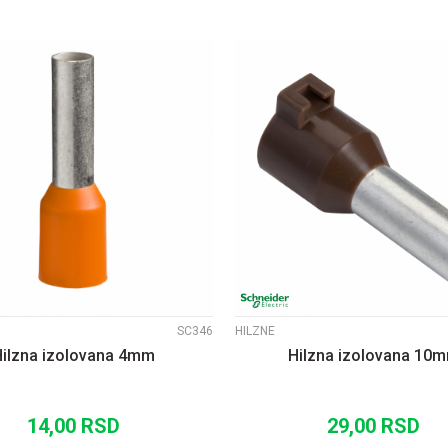
UPOREDI
UPOREDI
SC346
HILZNE
Hilzna izolovana 4mm
Hilzna izolovana 10
14,00
RSD
29,00
RSD