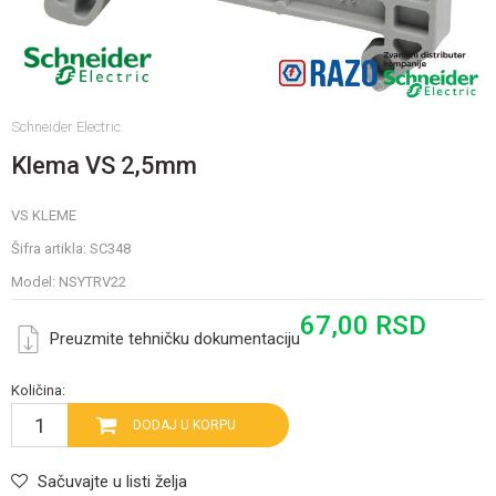
Schneider Electric
Klema VS 2,5mm
VS KLEME
Šifra artikla:
SC348
Model:
NSYTRV22
67,00
RSD
Preuzmite tehničku dokumentaciju
Količina:
DODAJ U KORPU
Sačuvajte u listi želja