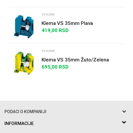
VS KLEME
Klema VS 35mm Plava
419,00
RSD
POŠALJI
VS KLEME
Klema VS 35mm Žuto/Zelena
695,00
RSD
PODACI O KOMPANIJI
Razo DOO
INFORMACIJE