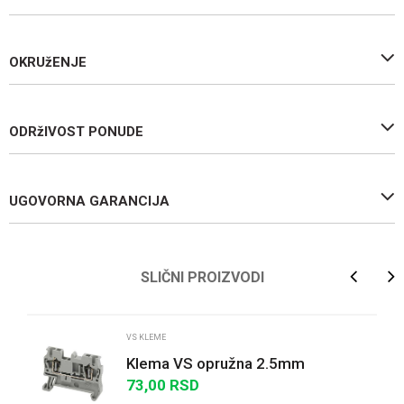
OKRUžENJE
ODRžIVOST PONUDE
UGOVORNA GARANCIJA
Ime/Nadimak
SLIČNI PROIZVODI
Email
VS KLEME
Klema VS opružna 2.5mm
73,00
RSD
Poruka