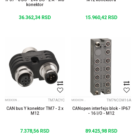
konektor
36.362,34
RSD
15.960,42
RSD
TM7ACYC
TM7NCOM16A
MODICON TM7 IP67 MODULARNI I/O SISTEM
MODICON TM7 IP67 MODULARNI I/O SISTEM
CAN bus Y konektor TM7 - 2 x
CANopen interfejs blok - IP67
M12
- 16 I/O - M12
7.378,56
RSD
89.425,98
RSD