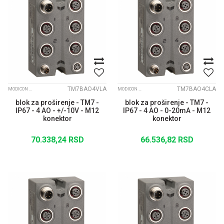
TM7BAO4VLA
TM7BAO4CLA
MODICON TM7 IP67 MODULARNI I/O SISTEM
MODICON TM7 IP67 MODULARNI I/O SISTEM
blok za proširenje - TM7 -
blok za proširenje - TM7 -
IP67 - 4 AO - +/-10V - M12
IP67 - 4 AO - 0-20mA - M12
konektor
konektor
70.338,24
RSD
66.536,82
RSD