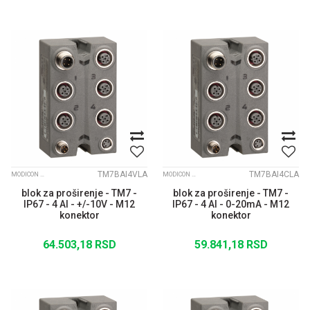
TM7BAI4VLA
TM7BAI4CLA
MODICON TM7 IP67 MODULARNI I/O SISTEM
MODICON TM7 IP67 MODULARNI I/O SISTEM
blok za proširenje - TM7 -
blok za proširenje - TM7 -
IP67 - 4 AI - +/-10V - M12
IP67 - 4 AI - 0-20mA - M12
konektor
konektor
64.503,18
RSD
59.841,18
RSD