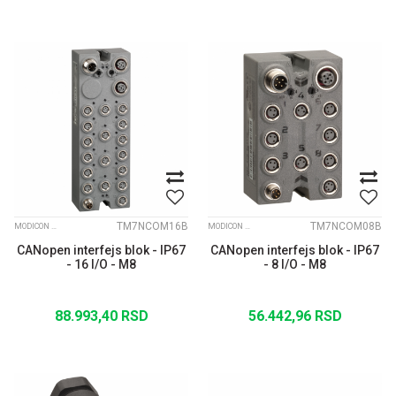
TM7NCOM16B
TM7NCOM08B
MODICON TM7 IP67 MODULARNI I/O SISTEM
MODICON TM7 IP67 MODULARNI I/O SISTEM
CANopen interfejs blok - IP67
CANopen interfejs blok - IP67
- 16 I/O - M8
- 8 I/O - M8
88.993,40
RSD
56.442,96
RSD