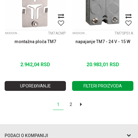
TM7ACMP
TM7SPS1A
MODICON TM7 IP67 MODULARNI I/O SISTEM
MODICON TM7 IP67 MODULARNI I/O SISTEM
montažna ploča TM7
napajanje TM7 - 24 V - 15 W
2.942,04
RSD
20.983,01
RSD
UPOREĐIVANJE
FILTERI PROIZVODA
1
2
PODACI O KOMPANIJI