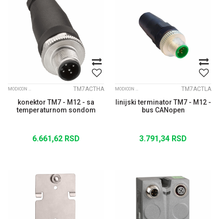
TM7ACTHA
TM7ACTLA
MODICON TM7 IP67 MODULARNI I/O SISTEM
MODICON TM7 IP67 MODULARNI I/O SISTEM
konektor TM7 - M12 - sa
linijski terminator TM7 - M12 -
temperaturnom sondom
bus CANopen
6.661,62
RSD
3.791,34
RSD