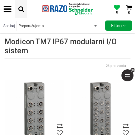
0
0
POVOLJNE CENE AUTOMATSKIH OSIGURACA SCHNEIDER ELECTRIC
Filteri
Sortiraj
Modicon TM7 IP67 modularni I/O
sistem
26
proizvoda
(
0
)