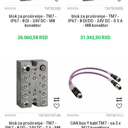
TM7BDI8B
TM7BDM8B
MODICON TM7 IP67 MODULARNI I/O SISTEM
MODICON TM7 IP67 MODULARNI I/O SISTEM
blok za proširenje - TM7 -
blok za proširenje - TM7 -
IP67 - 8 DI - 24V DC - M8
IP67 - 8 DI/DO - 24V DC - 0.5 A
konektor
- M8 konektor
26.060,58
RSD
31.342,50
RSD
TM7BDO8TAB
TM7ACYCJ
MODICON TM7 IP67 MODULARNI I/O SISTEM
MODICON TM7 IP67 MODULARNI I/O SISTEM
blok za proširenje - TM7 -
CAN bus Y kabl TM7 - sa 2 x
IP67 - 8 DO - 24V DC - 2 A - M8
M12 konektora