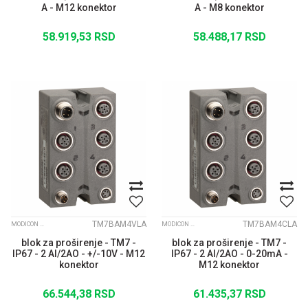
A - M12 konektor
A - M8 konektor
58.919,53
RSD
58.488,17
RSD
TM7BAM4VLA
TM7BAM4CLA
MODICON TM7 IP67 MODULARNI I/O SISTEM
MODICON TM7 IP67 MODULARNI I/O SISTEM
blok za proširenje - TM7 -
blok za proširenje - TM7 -
IP67 - 2 AI/2AO - +/-10V - M12
IP67 - 2 AI/2AO - 0-20mA -
konektor
M12 konektor
66.544,38
RSD
61.435,37
RSD