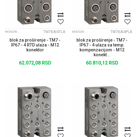
TM7BAI4TLA
TM7BAI4PLA
MODICON TM7 IP67 MODULARNI I/O SISTEM
MODICON TM7 IP67 MODULARNI I/O SISTEM
blok za proširenje - TM7 -
blok za proširenje - TM7 -
IP67 - 4 RTD ulaza - M12
IP67 - 4 ulaza sa temp.
konektor
kompenzacijom - M12
konekt...
62.072,08
RSD
60.810,12
RSD