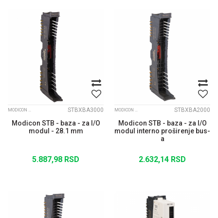
STBXBA3000
STBXBA2000
MODICON STB
MODICON STB
Modicon STB - baza - za I/O
Modicon STB - baza - za I/O
modul - 28.1 mm
modul interno proširenje bus-
a
5.887,98
RSD
2.632,14
RSD