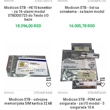
STBXTS6510
STBXMP6700
MODICON STB
MODICON STB
Modicon STB - HE10 konektor
Modicon STB - list sa
- za 16-ulazni modul
oznakama - za bazni modul
STBDDI3725 do Twido I/O
baze
18.396,00
RSD
16.005,78
RSD
STBXMP4440
STBXMP5600
MODICON STB
MODICON STB
Modicon STB - odvojiva
Modicon STB - PDM set
memorijska SIM kartica 32 kB
osigurača - za I/O modul - 5
osigurača 10 A