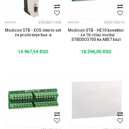
STBXBE1100K
STBXTS6610
MODICON STB
MODICON STB
Modicon STB - EOS interni set
Modicon STB - HE10 konektor
za proširenje bus-a
- za 16-izlaz modul
STBDDO3705 ka ABE7 bazi
14.967,54
RSD
18.396,00
RSD