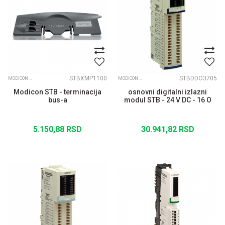
STBXMP1100
STBDDO3705
MODICON STB
MODICON STB
Modicon STB - terminacija
osnovni digitalni izlazni
bus-a
modul STB - 24 V DC - 16 O
5.150,88
RSD
30.941,82
RSD