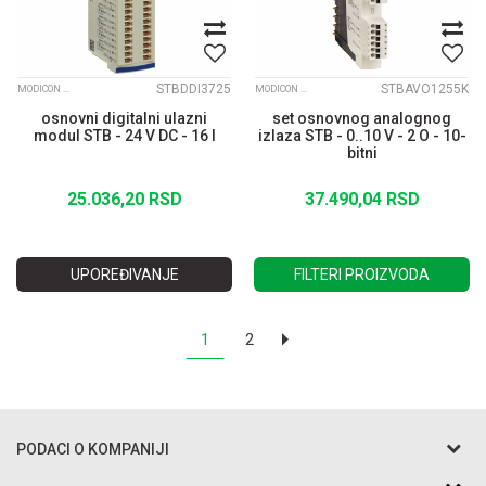
STBDDI3725
STBAVO1255K
MODICON STB
MODICON STB
osnovni digitalni ulazni
set osnovnog analognog
modul STB - 24 V DC - 16 I
izlaza STB - 0..10 V - 2 O - 10-
bitni
25.036,20
RSD
37.490,04
RSD
UPOREĐIVANJE
FILTERI PROIZVODA
1
2
PODACI O KOMPANIJI
Razo DOO