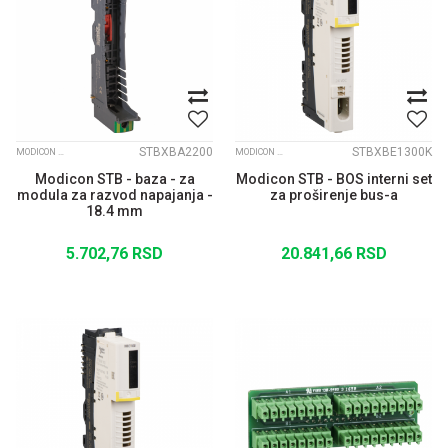
STBXBA2200
STBXBE1300K
MODICON STB
MODICON STB
Modicon STB - baza - za
Modicon STB - BOS interni set
modula za razvod napajanja -
za proširenje bus-a
18.4 mm
5.702,76
RSD
20.841,66
RSD