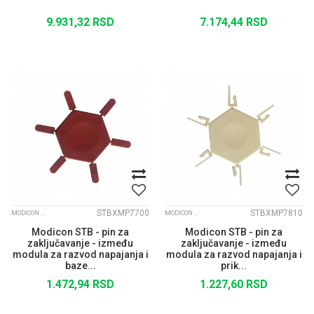
9.931,32
RSD
7.174,44
RSD
STBXMP7700
STBXMP7810
MODICON STB
MODICON STB
Modicon STB - pin za
Modicon STB - pin za
zaključavanje - između
zaključavanje - između
modula za razvod napajanja i
modula za razvod napajanja i
baze...
prik...
1.472,94
RSD
1.227,60
RSD