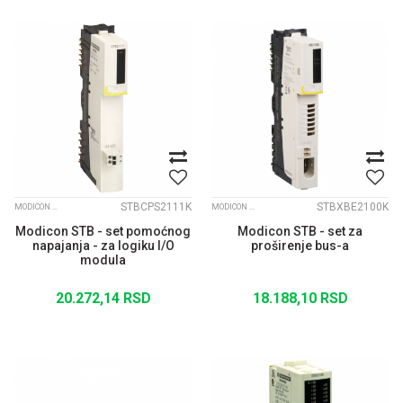
STBCPS2111K
STBXBE2100K
MODICON STB
MODICON STB
Modicon STB - set pomoćnog
Modicon STB - set za
napajanja - za logiku I/O
proširenje bus-a
modula
20.272,14
RSD
18.188,10
RSD