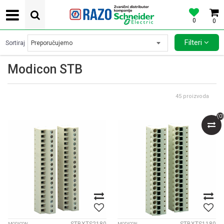
0
0
POVOLJNE CENE AUTOMATSKIH OSIGURACA SCHNEIDER ELECTRIC
Filteri
Sortiraj
Modicon STB
45
proizvoda
(
0
)