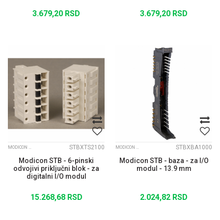
3.679,20
RSD
3.679,20
RSD
STBXTS2100
STBXBA1000
MODICON STB
MODICON STB
Modicon STB - 6-pinski
Modicon STB - baza - za I/O
odvojivi priključni blok - za
modul - 13.9 mm
digitalni I/O modul
15.268,68
RSD
2.024,82
RSD