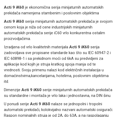
Acti 9 iK60
je ekonomična serija minijaturnih automatskih
prekidača namenjena stambenim i poslovnim objektima
Acti 9 iK60
serija minijaturnih automatskih prekidača je svojom
cenom koja je niža od cene industrijskih minijaturnih
automatskih prekidača serije iC60 vrlo konkurentna ostalim
proizvodjačima.
Izradjena od vrlo kvalitetnih materijala
Acti 9 iK60
serija
zadovoljava sve propisane standarde kao što su IEC 60947-2 i
IEC 60898-1 i sa prekidnom moći od 6kA su predvidjeni za
aplikacije kod kojih je struja kratkog spoja manja od te
vrednosti. Svoju primenu nalazi kod električnih instalacija u
domaćinstvima,kancelarijama, hotelima, poslovnim objektima
itd.
Dimenzije
Acti 9 iK60
serije minijaturnih automatskih prekidača
su standardne i montaža je vrlo laka i jednostavna, na DIN šinu.
U ponudi serije
Acti 9 iK60
nalaze se jednopolni i tropolni
automatski prekidači, kolokvijalno nazvani automatski osigurači.
Raspon nominalnih struja je od 2A, do 63A, a na raspolaganju