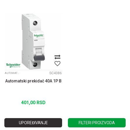
SC4386
AUTOMATSKI OSIGURAČI K60N B JEDNOPOLNI
Automatski prekidač 40A 1P B
401,00
RSD
UPOREĐIVANJE
FILTERI PROIZVODA