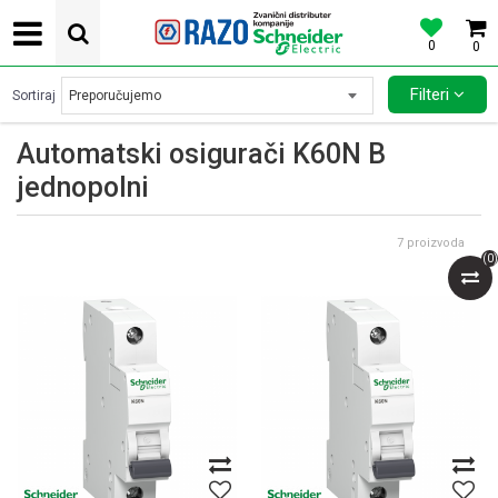
0
0
POVOLJNE CENE AUTOMATSKIH OSIGURACA SCHNEIDER ELECTRIC
Filteri
Sortiraj
Automatski osigurači K60N B
jednopolni
7
proizvoda
(
0
)