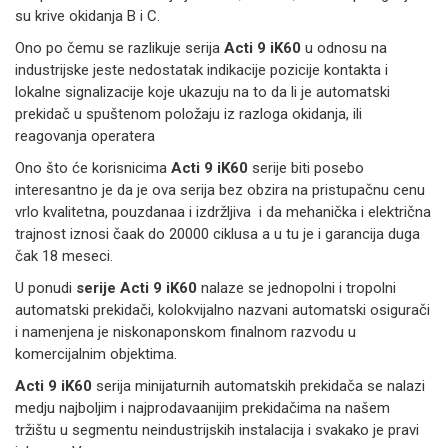
su krive okidanja B i C.
Ono po čemu se razlikuje serija
Acti 9 iK60
u odnosu na
industrijske jeste nedostatak indikacije pozicije kontakta i
lokalne signalizacije koje ukazuju na to da li je automatski
prekidač u spuštenom položaju iz razloga okidanja, ili
reagovanja operatera
Ono što će korisnicima
Acti 9 iK60
serije biti posebo
interesantno je da je ova serija bez obzira na pristupačnu cenu
vrlo kvalitetna, pouzdanaa i izdržljiva i da mehanička i električna
trajnost iznosi čaak do 20000 ciklusa a u tu je i garancija duga
čak 18 meseci.
U ponudi
serije Acti 9 iK60
nalaze se jednopolni i tropolni
automatski prekidači, kolokvijalno nazvani automatski osigurači
i namenjena je niskonaponskom finalnom razvodu u
komercijalnim objektima.
Acti 9 iK60
serija minijaturnih automatskih prekidača se nalazi
medju najboljim i najprodavaanijim prekidačima na našem
tržištu u segmentu neindustrijskih instalacija i svakako je pravi