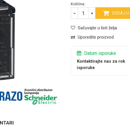
Količina:
DODAJ U
Sačuvajte u listi želja
Uporedite proizvod
Datum isporuke
Kontaktirajte nas za rok
isporuke
NTARI