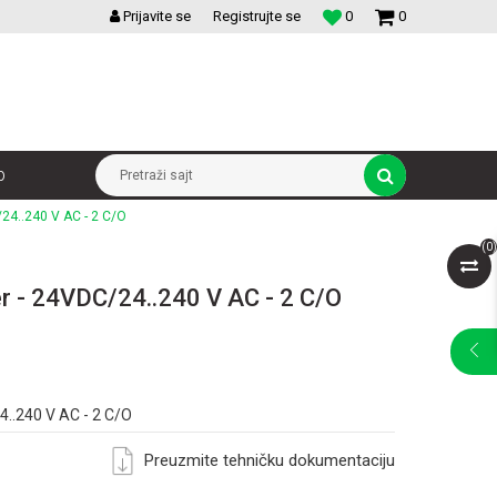
VELIKI IZBOR MODULARNIH PREKIDACA I UTICNICA
Prijavite se
Registrujte se
0
0
p
Pretraži sajt
/24..240 V AC - 2 C/O
(
0
)
er - 24VDC/24..240 V AC - 2 C/O
4..240 V AC - 2 C/O
Preuzmite tehničku dokumentaciju