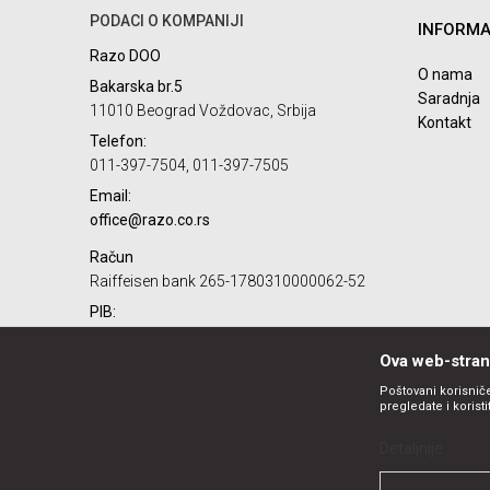
PODACI O KOMPANIJI
INFORMA
Razo DOO
O nama
Bakarska br.5
Saradnja
11010 Beograd Voždovac, Srbija
Kontakt
Telefon:
POŠALJI
011-397-7504, 011-397-7505
Email:
office@razo.co.rs
Račun
Raiffeisen bank 265-1780310000062-52
PIB:
101732806
Ova web-strani
Matični broj:
07784287
Poštovani korisniče
pregledate i korist
Detaljnije