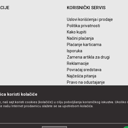
CIJE
KORISNIČKI SERVIS
Uslovi korišćenja i prodaje
Politika privatnosti
Kako kupiti
Načini plaćanja
Plaćanje karticama
Isporuka
Zamena artikla za drugi
Reklamacije
Povraćaj sredstava
Najčešća pitanja
Pravo na odustajanje
ca koristi kolačiće
, naš sajt koristi cookies (kolačiće) u cilju poboljšanja korisničkog iskustva. Ukoliko 
ite našu Internet prodavnicu slažete se sa upotrebom kolačića.