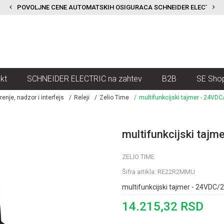
POVOLJNE CENE AUTOMATSKIH OSIGURACA SCHNEIDER ELECTRIC
kt
SCHNEIDER ELECTRIC na zahtev
B2B
SE Sho
renje, nadzor i interfejs
Releji
Zelio Time
multifunkcijski tajmer - 24VDC
multifunkcijski tajm
ZELIO TIME
Šifra artikla:
RE22R2MMU
multifunkcijski tajmer - 24VDC/2
14.215,32
RSD