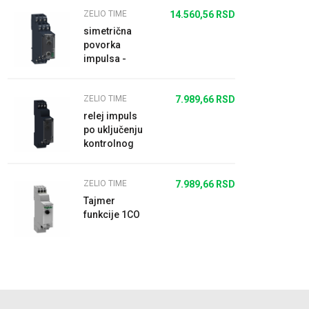
ZELIO TIME
14.560,56
RSD
simetrična
povorka
impulsa -
vremenski
relej - 0.05s…
ZELIO TIME
7.989,66
RSD
300h - 24…
240V AC/DC -
relej impuls
2...
po uključenju
kontrolnog
signala - 1
s..100 h -
ZELIO TIME
7.989,66
RSD
24..240 V AC -
1...
Tajmer
funkcije 1CO