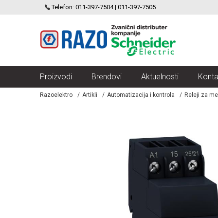
SCHNEIDER ELECTRIC
Telefon: 011-397-7504 | 011-397-7505
VELIKI IZBOR MODULARNIH PREKIDACA I UTICNICA
Proizvodi
Brendovi
Aktuelnosti
Konta
Razoelektro
Artikli
Automatizacija i kontrola
Releji za me