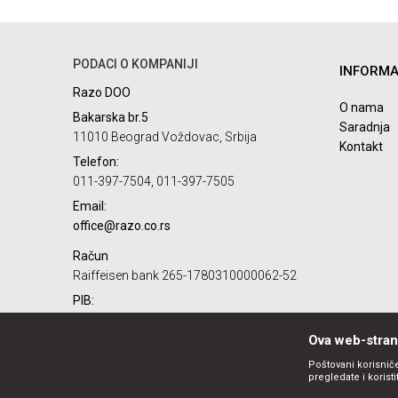
PODACI O KOMPANIJI
INFORMA
POŠALJI
Razo DOO
O nama
Bakarska br.5
Saradnja
11010 Beograd Voždovac, Srbija
Kontakt
Telefon:
011-397-7504, 011-397-7505
Email:
office@razo.co.rs
Račun
Raiffeisen bank 265-1780310000062-52
PIB:
101732806
Ova web-strani
Matični broj:
07784287
Poštovani korisniče
pregledate i korist