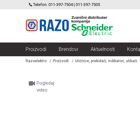
SCHNEIDER ELECTRIC
Telefon: 011-397-7504 | 011-397-7505
VELIKI IZBOR MODULARNIH PREKIDACA I UTICNICA
Proizvodi
Brendovi
Aktuelnosti
Konta
Razoelektro
Proizvodi
Utičnice, prekidači, indikatori, utikači
Pogledaj
video