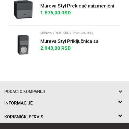
Mureva Styl Prekidač naizmenični
sa lampicom n/z IP55 antracit
1.576,00
RSD
POŠALJI
MUREVA STYL UTIČNICE I PREKIDAČI IP55
Mureva Styl Priključnica sa
zaštitom + naizmenični prekidač
2.943,00
RSD
IP55 antracit
PODACI O KOMPANIJI
Razo DOO
INFORMACIJE
O nama
Bakarska br.5
KORISNIČKI SERVIS
Saradnja
11010 Beograd Voždovac, Srbija
Kontakt
Uslovi korišćenja i prodaje