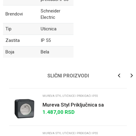
Schneider
Brendovi
Electric
Tip
Uticnica
Zastita
IP 55
Boja
Bela
Ime/Nadimak
SLIČNI PROIZVODI
Email
MUREVA STYL UTIČNICE I PREKIDAČI IP55
Mureva Styl Priključnica sa
zaštitom n/z IP55 Francuski
1.487,00
RSD
Poruka
standard antracit
MUREVA STYL UTIČNICE I PREKIDAČI IP55