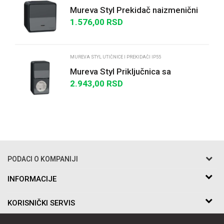
Mureva Styl Prekidač naizmenični
sa lampicom n/z IP55 antracit
1.576,00
RSD
POŠALJI
MUREVA STYL UTIČNICE I PREKIDAČI IP55
Mureva Styl Priključnica sa
zaštitom + naizmenični prekidač
2.943,00
RSD
IP55 antracit
PODACI O KOMPANIJI
Razo DOO
INFORMACIJE
O nama
Bakarska br.5
KORISNIČKI SERVIS
Saradnja
11010 Beograd Voždovac, Srbija
Kontakt
Uslovi korišćenja i prodaje