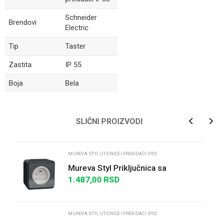
Schneider
Brendovi
Electric
Tip
Taster
Zastita
IP 55
Boja
Bela
Ime/Nadimak
SLIČNI PROIZVODI
Email
MUREVA STYL UTIČNICE I PREKIDAČI IP55
Mureva Styl Priključnica sa
zaštitom n/z IP55 Francuski
1.487,00
RSD
Poruka
standard antracit
MUREVA STYL UTIČNICE I PREKIDAČI IP55