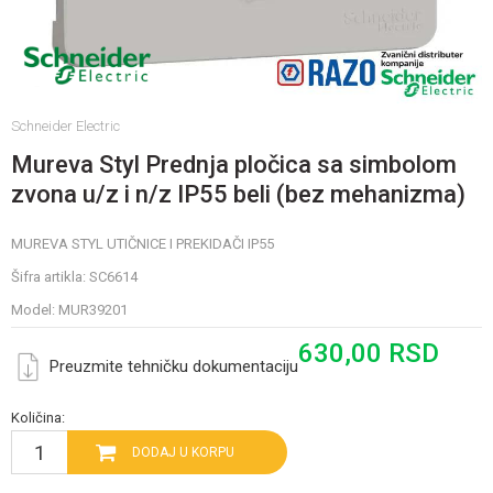
Schneider Electric
Mureva Styl Prednja pločica sa simbolom
zvona u/z i n/z IP55 beli (bez mehanizma)
MUREVA STYL UTIČNICE I PREKIDAČI IP55
Šifra artikla:
SC6614
Model:
MUR39201
630,00
RSD
Preuzmite tehničku dokumentaciju
Količina:
DODAJ U KORPU