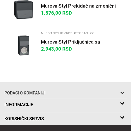
Mureva Styl Prekidač naizmenični
sa lampicom n/z IP55 antracit
1.576,00
RSD
POŠALJI
MUREVA STYL UTIČNICE I PREKIDAČI IP55
Mureva Styl Priključnica sa
zaštitom + naizmenični prekidač
2.943,00
RSD
IP55 antracit
PODACI O KOMPANIJI
Razo DOO
INFORMACIJE
O nama
Bakarska br.5
KORISNIČKI SERVIS
Saradnja
11010 Beograd Voždovac, Srbija
Kontakt
Uslovi korišćenja i prodaje