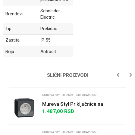
Schneider
Brendovi
Electric
Tip
Prekidac
Zastita
IP 55
Boja
Antracit
Ime/Nadimak
SLIČNI PROIZVODI
Email
MUREVA STYL UTIČNICE I PREKIDAČI IP55
Mureva Styl Priključnica sa
zaštitom n/z IP55 Francuski
1.487,00
RSD
Poruka
standard antracit
MUREVA STYL UTIČNICE I PREKIDAČI IP55