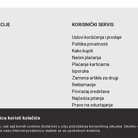
CIJE
KORISNIČKI SERVIS
Uslovi korišćenja i prodaje
Politika privatnosti
Kako kupiti
Načini plaćanja
Plaćanje karticama
Isporuka
Zamena artikla za drugi
Reklamacije
Povraćaj sredstava
Najčešća pitanja
Pravo na odustajanje
ca koristi kolačiće
, naš sajt koristi cookies (kolačiće) u cilju poboljšanja korisničkog iskustva. Ukoliko 
ite našu Internet prodavnicu slažete se sa upotrebom kolačića.