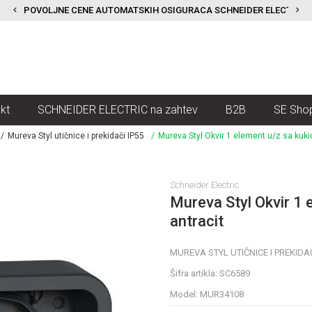
POVOLJNE CENE AUTOMATSKIH OSIGURACA SCHNEIDER ELECTRIC
kt
SCHNEIDER ELECTRIC na zahtev
B2B
SE Sho
Mureva Styl utičnice i prekidači IP55
Mureva Styl Okvir 1 element u/z sa kuki
Schneider Electric
Mureva Styl Okvir 1
antracit
MUREVA STYL UTIČNICE I PREKIDAČ
Šifra artikla:
SC6589
Model:
MUR34108