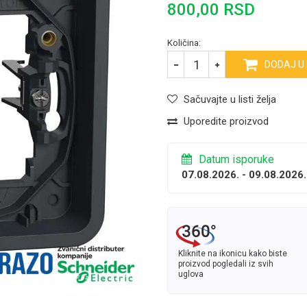
800,00
RSD
Količina:
DODAJ U
Sačuvajte u listi želja
Uporedite proizvod
Datum isporuke
07.08.2026. - 09.08.2026.
Kliknite na ikonicu kako biste
proizvod pogledali iz svih
uglova