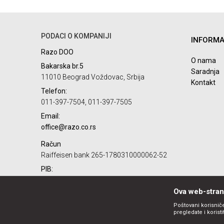
PODACI O KOMPANIJI
INFORMA
POŠALJI
Razo DOO
O nama
Bakarska br.5
Saradnja
11010 Beograd Voždovac, Srbija
Kontakt
Telefon:
011-397-7504, 011-397-7505
Email:
office@razo.co.rs
Račun
Raiffeisen bank 265-1780310000062-52
PIB:
101732806
Ova web-strani
Matični broj:
07784287
Poštovani korisniče
pregledate i korist