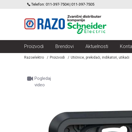
SCHNEIDER ELECTRIC
Telefon: 011-397-7504 | 011-397-7505
VELIKI IZBOR MODULARNIH PREKIDACA I UTICNICA
Proizvodi
Brendovi
Aktuelnosti
Konta
Razoelektro
Proizvodi
Utičnice, prekidači, indikatori, utikači
Pogledaj
video