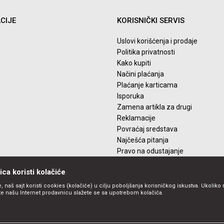
CIJE
KORISNIČKI SERVIS
Uslovi korišćenja i prodaje
Politika privatnosti
Kako kupiti
Načini plaćanja
Plaćanje karticama
Isporuka
Zamena artikla za drugi
Reklamacije
Povraćaj sredstava
Najčešća pitanja
Pravo na odustajanje
ca koristi kolačiće
, naš sajt koristi cookies (kolačiće) u cilju poboljšanja korisničkog iskustva. Ukoliko 
ite našu Internet prodavnicu slažete se sa upotrebom kolačića.