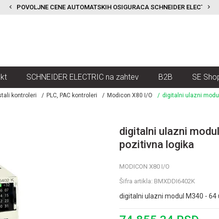
POVOLJNE CENE AUTOMATSKIH OSIGURACA SCHNEIDER ELECTRIC
kt
SCHNEIDER ELECTRIC na zahtev
B2B
SE Sho
tali kontroleri
PLC, PAC kontroleri
Modicon X80 I/O
digitalni ulazni modu
digitalni ulazni mod
pozitivna logika
MODICON X80 I/O
Šifra artikla:
BMXDDI6402K
digitalni ulazni modul M340 - 64 