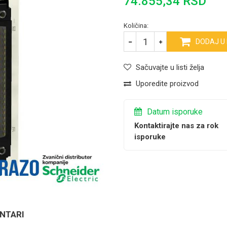
74.855,34
RSD
Količina:
DODAJ U
Sačuvajte u listi želja
Uporedite proizvod
Datum isporuke
Kontaktirajte nas za rok
isporuke
NTARI