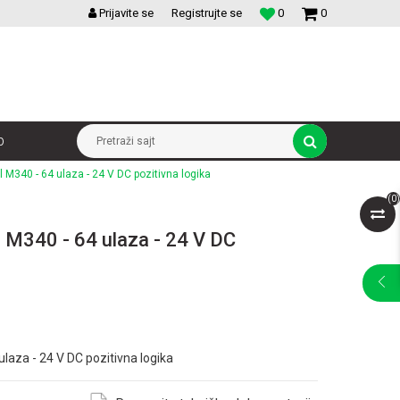
VELIKI IZBOR MODULARNIH PREKIDACA I UTICNICA
Prijavite se
Registrujte se
0
0
p
Pretraži sajt
l M340 - 64 ulaza - 24 V DC pozitivna logika
(
0
)
ul M340 - 64 ulaza - 24 V DC
ulaza - 24 V DC pozitivna logika