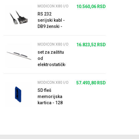
MODICON X80 I/O
10.560,06
RSD
RS 232
serijski kabl -
DB9 ženski -
3 m
MODICON X80 I/O
16.823,52
RSD
set za zaštitu
od
elektrostatičkog
pražnjenja -
za M340 rek -
MODICON X80 I/O
57.493,80
RSD
12 slotova
SD fleš
memorijska
kartica - 128
Mb - za
Ethernet
modul