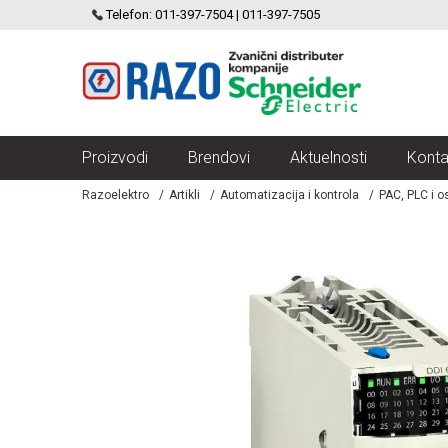
SCHNEIDER ELECTRIC
Telefon: 011-397-7504 | 011-397-7505
VELIKI IZBOR MODULARNIH PREKIDACA I UTICNICA
Proizvodi
Brendovi
Aktuelnosti
Konta
Razoelektro
Artikli
Automatizacija i kontrola
PAC, PLC i os