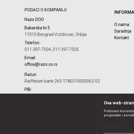
PODACI O KOMPANIJI
INFORMA
Poruka
Razo DOO
O nama
Bakarska br.5
Saradnja
11010 Beograd Voždovac, Srbija
Kontakt
Telefon:
011-397-7504, 011-397-7505
Email:
POŠALJI
office@razo.co.rs
Račun
Raiffeisen bank 265-1780310000062-52
PIB:
101732806
Ova web-strani
Matični broj:
07784287
Poštovani korisniče
pregledate i korist
Detaljnije