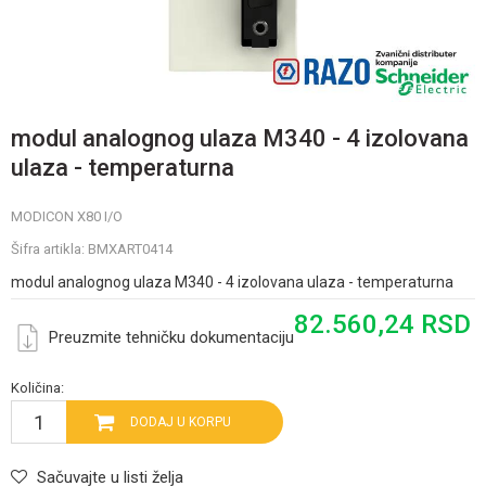
modul analognog ulaza M340 - 4 izolovana
ulaza - temperaturna
MODICON X80 I/O
Šifra artikla:
BMXART0414
modul analognog ulaza M340 - 4 izolovana ulaza - temperaturna
82.560,24
RSD
Preuzmite tehničku dokumentaciju
Količina:
DODAJ U KORPU
Sačuvajte u listi želja