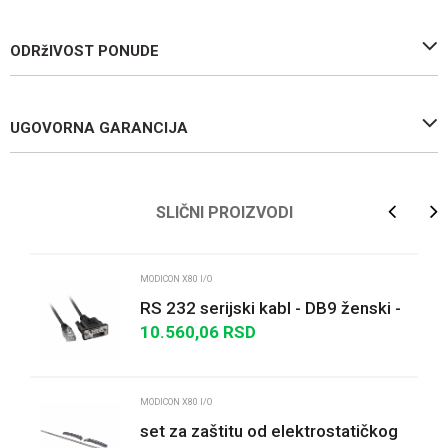
ODRžIVOST PONUDE
UGOVORNA GARANCIJA
Ime/Nadimak
SLIČNI PROIZVODI
Email
MODICON X80 I/O
RS 232 serijski kabl - DB9 ženski -
3 m
10.560,06
RSD
Poruka
MODICON X80 I/O
set za zaštitu od elektrostatičkog