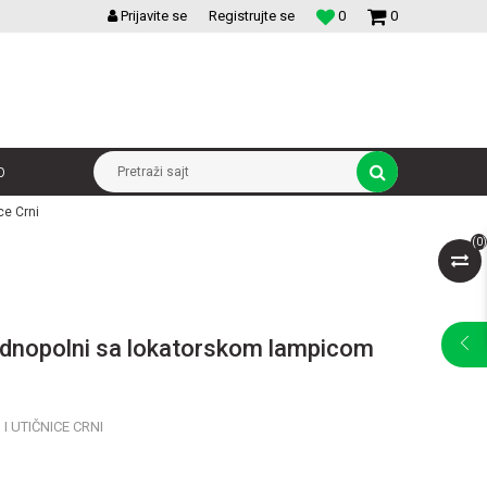
VELIKI IZBOR MODULARNIH PREKIDACA I UTICNICA
Prijavite se
Registrujte se
0
0
p
Pretraži sajt
ce Crni
(
0
)
jednopolni sa lokatorskom lampicom
I UTIČNICE CRNI