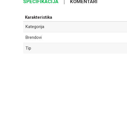
SPECIFIKACIJA
KOMENTARI
Karakteristika
Kategorija
Brendovi
Tip
Ime/Nadimak
Poruka
POŠALJI