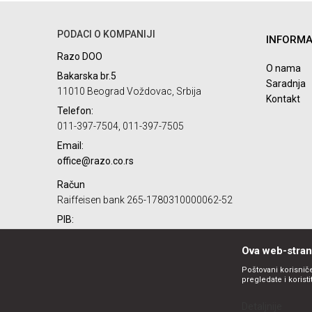
PODACI O KOMPANIJI
INFORMA
Razo DOO
O nama
Bakarska br.5
Saradnja
11010 Beograd Voždovac, Srbija
Kontakt
Telefon:
011-397-7504, 011-397-7505
Email:
office@razo.co.rs
Račun
Raiffeisen bank 265-1780310000062-52
PIB:
101732806
Ova web-strani
Matični broj:
07784287
Poštovani korisniče
pregledate i korist
Detaljnije