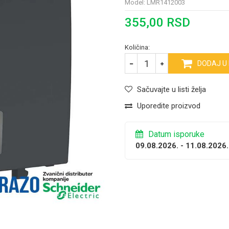
Model:
LMR1412003
355,00
RSD
Količina:
DODAJ U
Sačuvajte u listi želja
Uporedite proizvod
Datum isporuke
09.08.2026. - 11.08.2026.