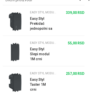
EASY STYL MODULARNI PREKIDAČI I UTIČNICE CRNI
339,00
RSD
Easy Styl
Prekidač
jednopolni sa
indikatorskom
lampicom
EASY STYL MODULARNI PREKIDAČI I UTIČNICE CRNI
55,00
RSD
16A 1M crni
Easy Styl
Slepi modul
1M crni
EASY STYL MODULARNI PREKIDAČI I UTIČNICE CRNI
257,00
RSD
Easy Styl
Taster 1M
crni