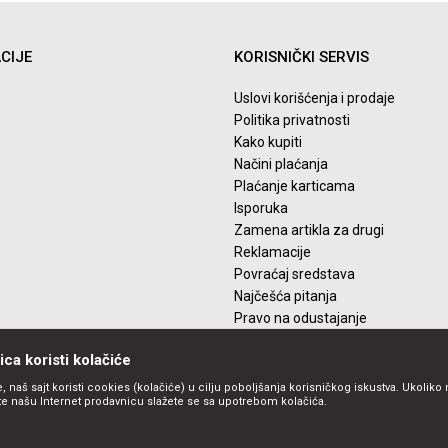
CIJE
KORISNIČKI SERVIS
Uslovi korišćenja i prodaje
Politika privatnosti
Kako kupiti
Načini plaćanja
Plaćanje karticama
Isporuka
Zamena artikla za drugi
Reklamacije
Povraćaj sredstava
Najčešća pitanja
Pravo na odustajanje
ca koristi kolačiće
, naš sajt koristi cookies (kolačiće) u cilju poboljšanja korisničkog iskustva. Ukoliko 
ite našu Internet prodavnicu slažete se sa upotrebom kolačića.