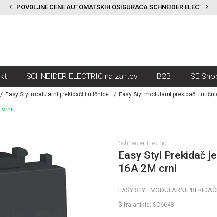
POVOLJNE CENE AUTOMATSKIH OSIGURACA SCHNEIDER ELECTRIC
kt
SCHNEIDER ELECTRIC na zahtev
B2B
SE Sho
Easy Styl modularni prekidači i utičnice
Easy Styl modularni prekidači i utični
 crni
Schneider Electric
Easy Styl Prekidač 
16A 2M crni
EASY STYL MODULARNI PREKIDAČI 
Šifra artikla:
SC6648