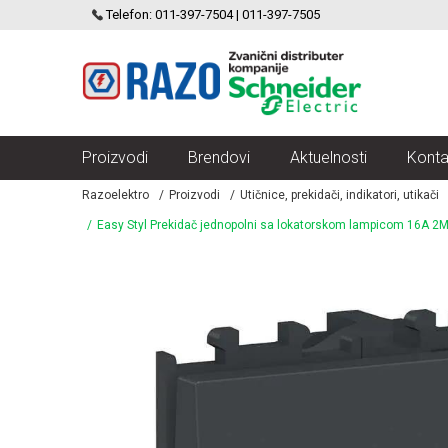
SCHNEIDER ELECTRIC
Telefon: 011-397-7504 | 011-397-7505
VELIKI IZBOR MODULARNIH PREKIDACA I UTICNICA
Proizvodi
Brendovi
Aktuelnosti
Konta
Razoelektro
Proizvodi
Utičnice, prekidači, indikatori, utikači
Easy Styl Prekidač jednopolni sa lokatorskom lampicom 16A 2M