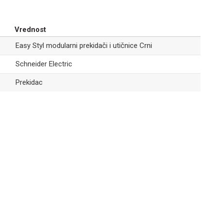
EASY STYL MODULARNI PREKIDAČI I UTIČNICE CRNI
555,00
RSD
Vrednost
Easy Styl
Easy Styl modularni prekidači i utičnice Crni
Priključnica
RJ45 Cat 5
Schneider Electric
UTP 1M crna
Prekidac
EASY STYL MODULARNI PREKIDAČI I UTIČNICE CRNI
507,00
RSD
Easy Styl F
Email
konektor 1M
crni
EASY STYL MODULARNI PREKIDAČI I UTIČNICE CRNI
277,00
RSD
Easy Styl
Priključnica
EURO 1M
crna