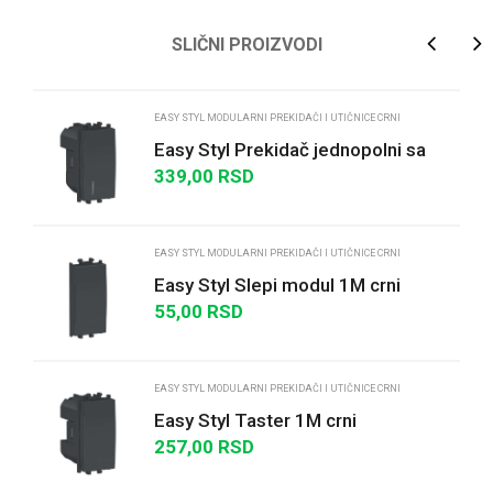
Ime/Nadimak
SLIČNI PROIZVODI
Email
EASY STYL MODULARNI PREKIDAČI I UTIČNICE CRNI
Easy Styl Prekidač jednopolni sa
indikatorskom lampicom 16A 1M
339,00
RSD
Poruka
crni
EASY STYL MODULARNI PREKIDAČI I UTIČNICE CRNI
Easy Styl Slepi modul 1M crni
55,00
RSD
POŠALJI
EASY STYL MODULARNI PREKIDAČI I UTIČNICE CRNI
Easy Styl Taster 1M crni
257,00
RSD