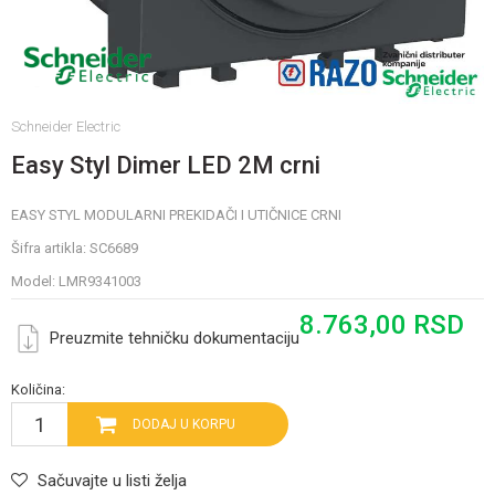
Schneider Electric
Easy Styl Dimer LED 2M crni
EASY STYL MODULARNI PREKIDAČI I UTIČNICE CRNI
Šifra artikla:
SC6689
Model:
LMR9341003
8.763,00
RSD
Preuzmite tehničku dokumentaciju
Količina:
DODAJ U KORPU
Sačuvajte u listi želja