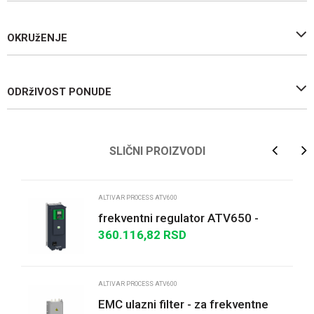
OKRUžENJE
ODRžIVOST PONUDE
Ime/Nadimak
SLIČNI PROIZVODI
Email
ALTIVAR PROCESS ATV600
frekventni regulator ATV650 -
11kW/15HP - 380...480V - IP55 -
360.116,82
RSD
Poruka
sa rastavljačem...
ALTIVAR PROCESS ATV600
EMC ulazni filter - za frekventne