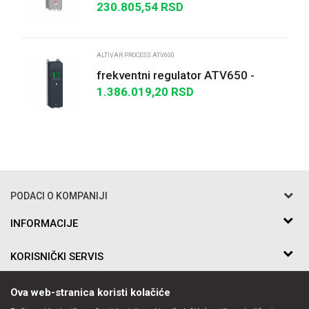
regulatore - trofazno napajanje
230.805,54
RSD
POŠALJI
ALTIVAR PROCESS ATV600
frekventni regulator ATV650 -
90kW/125HP - 380...480V - IP55
1.386.019,20
RSD
PODACI O KOMPANIJI
Razo DOO
INFORMACIJE
O nama
Bakarska br.5
KORISNIČKI SERVIS
Saradnja
11010 Beograd Voždovac, Srbija
Kontakt
Uslovi korišćenja i prodaje
Telefon:
PRATITE NAS
Ova web-stranica koristi kolačiće
Politika privatnosti
011-397-7504, 011-397-7505