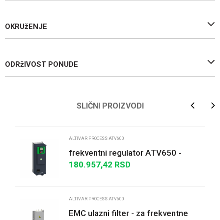
OKRUžENJE
ODRžIVOST PONUDE
Ime/Nadimak
SLIČNI PROIZVODI
Email
ALTIVAR PROCESS ATV600
frekventni regulator ATV650 -
2.2kW/3HP - 380...480V - IP55 - sa
180.957,42
RSD
Poruka
rastavljačem...
ALTIVAR PROCESS ATV600
EMC ulazni filter - za frekventne