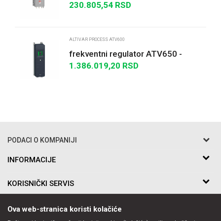
regulatore - trofazno napajanje
230.805,54
RSD
POŠALJI
ALTIVAR PROCESS ATV600
frekventni regulator ATV650 -
90kW/125HP - 380...480V - IP55
1.386.019,20
RSD
PODACI O KOMPANIJI
Razo DOO
INFORMACIJE
O nama
Bakarska br.5
KORISNIČKI SERVIS
Saradnja
11010 Beograd Voždovac, Srbija
Kontakt
Uslovi korišćenja i prodaje
Telefon:
PRATITE NAS
Ova web-stranica koristi kolačiće
Politika privatnosti
011-397-7504, 011-397-7505