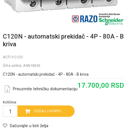
C120N - automatski prekidač - 4P - 80A - B
kriva
ACTI 9 C120
Šifra artikla:
A9N18353
C120N - automatski prekidač - 4P - 80A - B kriva
17.700,00
RSD
Preuzmite tehničku dokumentaciju
Količina:
DODAJ U KORPU
Sačuvajte u listi želja