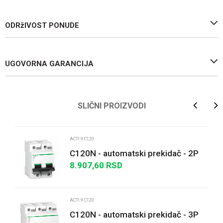
ODRžIVOST PONUDE
UGOVORNA GARANCIJA
Ime/Nadimak
SLIČNI PROIZVODI
Email
ACTI 9 C120
C120N - automatski prekidač - 2P
- 100A - B kriva
8.907,60
RSD
Poruka
ACTI 9 C120
C120N - automatski prekidač - 3P