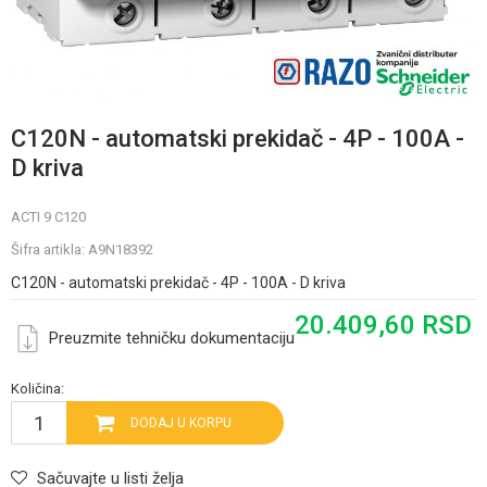
C120N - automatski prekidač - 4P - 100A -
D kriva
ACTI 9 C120
Šifra artikla:
A9N18392
C120N - automatski prekidač - 4P - 100A - D kriva
20.409,60
RSD
Preuzmite tehničku dokumentaciju
Količina:
DODAJ U KORPU
Sačuvajte u listi želja