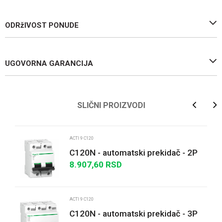
ODRžIVOST PONUDE
UGOVORNA GARANCIJA
Ime/Nadimak
SLIČNI PROIZVODI
Email
ACTI 9 C120
C120N - automatski prekidač - 2P
- 100A - B kriva
8.907,60
RSD
Poruka
ACTI 9 C120
C120N - automatski prekidač - 3P