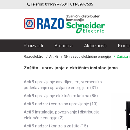
SCHNEIDER ELECTRIC
Telefon: 011-397-7504 | 011-397-7505
VELIKI IZBOR MODULARNIH PREKIDACA I UTICNICA
Proizvodi
Brendovi
Aktuelnosti
Konta
Razoelektro
Artikli
NN razvod električne energije
Zaštita 
Zaštita i upravljanje električnim instalacijama
acti 9 upravljanje osvetljenjem, vremensko
podešavanje i upravljanje energijom
(31)
acti 9 upravljanje električnim kolima
(85)
acti 9 nadzor i centralno upravljanje
(10)
acti 9 instalacija, povezivanje i distribucija
električne energije
(2)
acti 9 nadzor i kontrola zaštite
(15)