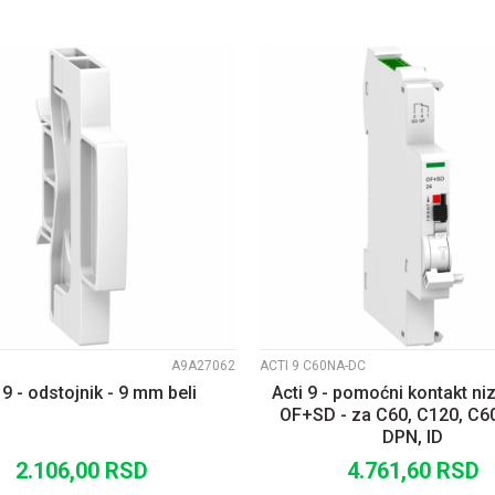
UPOREDI
UPOREDI
A9A27062
ACTI 9 C60NA-DC
 9 - odstojnik - 9 mm beli
Acti 9 - pomoćni kontakt ni
OF+SD - za C60, C120, C6
DPN, ID
2.106,00
RSD
4.761,60
RSD