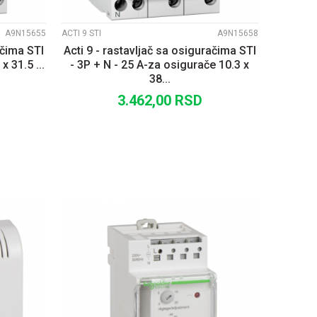
A9N15655
ACTI 9 STI
A9N15658
ačima STI
Acti 9 - rastavljač sa osiguračima STI
x 31.5 ...
- 3P + N - 25 A-za osigurače 10.3 x
38...
3.462,00
RSD
U
DODAJ U KORPU
UPOREDI