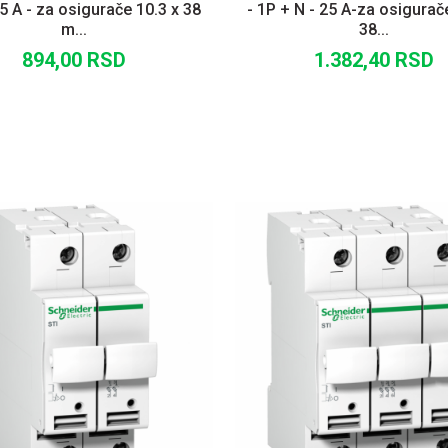
25 A - za osigurače 10.3 x 38
- 1P + N - 25 A-za osigurač
m...
38...
894,00
RSD
1.382,40
RSD
DODAJ U KORPU
DODAJ U KORP
UPOREDI
UPOREDI