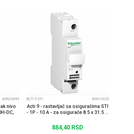
UPOREDI
A9N26899
ACTI 9 STI
A9N15635
zak nivo
Acti 9 - rastavljač sa osiguračima STI
0H-DC,
- 1P - 10 A - za osigurače 8.5 x 31.5 ...
884,40
RSD