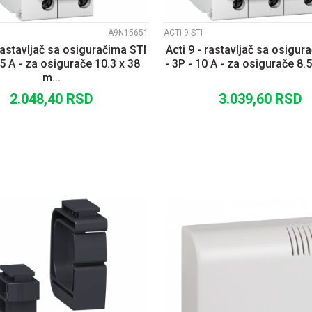
A9N15651
ACTI 9 STI
 rastavljač sa osiguračima STI
Acti 9 - rastavljač sa osigur
25 A - za osigurače 10.3 x 38
- 3P - 10 A - za osigurače 8.5 
m...
2.048,40
RSD
3.039,60
RSD
DODAJ U KORPU
DODAJ U KORP
UPOREDI
UPOREDI