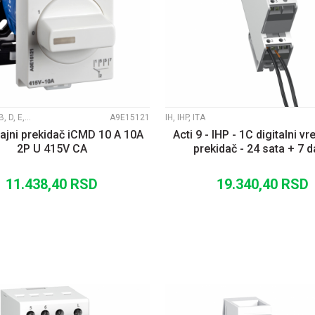
UPOREDI
UPOREDI
ACTI 9 ICM B, D, E, C, V, A
A9E15121
IH, IHP, ITA
ajni prekidač iCMD 10 A 10A
Acti 9 - IHP - 1C digitalni v
2P U 415V CA
prekidač - 24 sata + 7 
11.438,40
RSD
19.340,40
RSD
DODAJ U KORPU
DODAJ U KORP