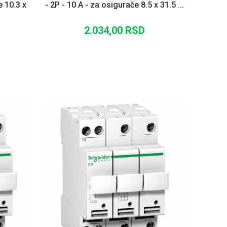
e 10.3 x
- 2P - 10 A - za osigurače 8.5 x 31.5 ...
2.034,00
RSD
U
DODAJ U KORPU
UPOREDI