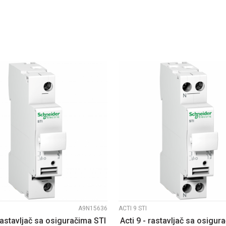
DODAJ U KORPU
DODAJ U KORP
UPOREDI
UPOREDI
A9N15636
ACTI 9 STI
 rastavljač sa osiguračima STI
Acti 9 - rastavljač sa osigur