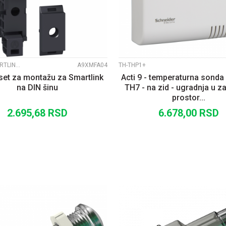
ACTI 9 SMARTLINK MODBUS
A9XMFA04
TH-THP1+
- set za montažu za Smartlink
Acti 9 - temperaturna sonda
na DIN šinu
TH7 - na zid - ugradnja u z
prostor...
2.695,68
RSD
6.678,00
RSD
DODAJ U KORPU
DODAJ U KORP