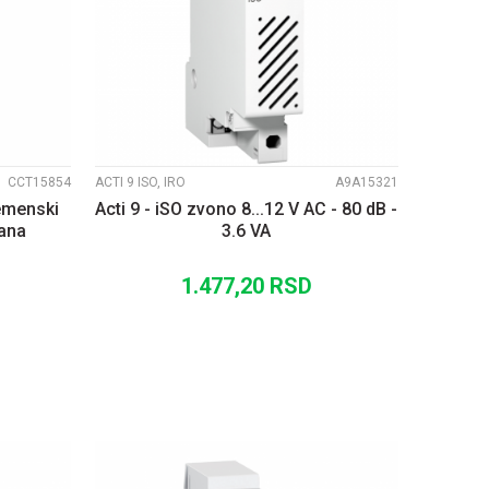
UPOREDI
CCT15854
ACTI 9 ISO, IRO
A9A15321
remenski
Acti 9 - iSO zvono 8...12 V AC - 80 dB -
dana
3.6 VA
1.477,20
RSD
U
DODAJ U KORPU