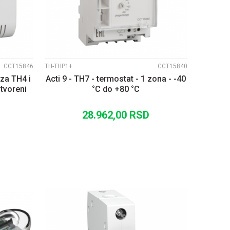
CCT15846
TH-THP1+
CCT15840
 za TH4 i
Acti 9 - TH7 - termostat - 1 zona - -40
atvoreni
°C do +80 °C
28.962,00
RSD
U
DODAJ U KORPU