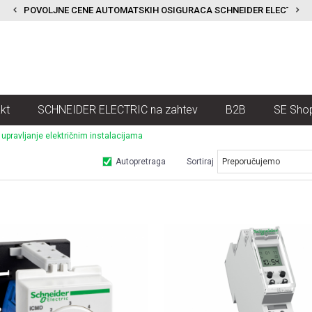
POVOLJNE CENE AUTOMATSKIH OSIGURACA SCHNEIDER ELECTRIC
kt
SCHNEIDER ELECTRIC na zahtev
B2B
SE Sho
i upravljanje električnim instalacijama
Autopretraga
Sortiraj