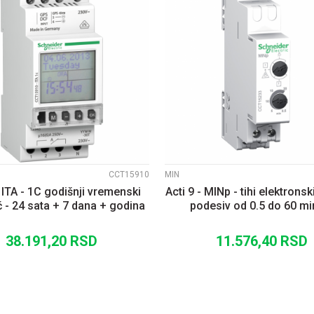
UPOREDI
UPOREDI
CCT15910
MIN
- ITA - 1C godišnji vremenski
Acti 9 - MINp - tihi elektronsk
č - 24 sata + 7 dana + godina
podesiv od 0.5 do 60 mi
38.191,20
RSD
11.576,40
RSD
DODAJ U KORPU
DODAJ U KORP