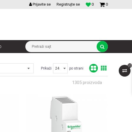
VELIKI IZBOR MODULARNIH PREKIDACA I UTICNICA
Prijavite se
Registrujte se
0
0
p
Pretraži sajt
(
0
)
Prikaži
po strani
1305
proizvoda