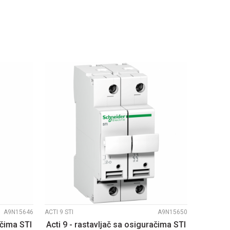
U
DODAJ U KORPU
UPOREDI
A9N15646
ACTI 9 STI
A9N15650
ačima STI
Acti 9 - rastavljač sa osiguračima STI