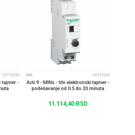
UPOREDI
CCT15233
MIN
CCT15232
i tajmer -
Acti 9 - MINs - tihi elektronski tajmer -
nuta
podešavanje od 0.5 do 20 minuta
11.114,40
RSD
U
DODAJ U KORPU