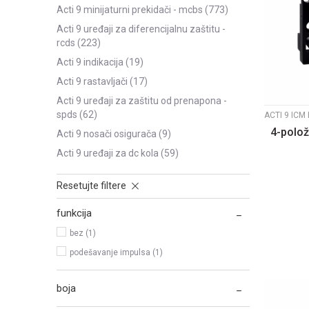
acti 9 minijaturni prekidači - mcbs
(773)
acti 9 uređaji za diferencijalnu zaštitu -
rcds
(223)
acti 9 indikacija
(19)
acti 9 rastavljači
(17)
acti 9 uređaji za zaštitu od prenapona -
spds
(62)
4-polož
acti 9 nosači osigurača
(9)
acti 9 uređaji za dc kola
(59)
Resetujte filtere
funkcija
bez (1)
podešavanje impulsa (1)
boja