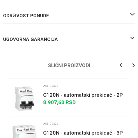
ODRžIVOST PONUDE
UGOVORNA GARANCIJA
Ime/Nadimak
SLIČNI PROIZVODI
Email
ACTI 9 C120
C120N - automatski prekidač - 2P
- 100A - B kriva
8.907,60
RSD
Poruka
ACTI 9 C120
C120N - automatski prekidač - 3P