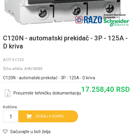
C120N - automatski prekidač - 3P - 125A -
D kriva
ACTI 9 C120
Šifra artikla:
A9N18389
C120N - automatski prekidač - 3P - 125A - D kriva
17.258,40
RSD
Preuzmite tehničku dokumentaciju
Količina:
DODAJ U KORPU
Sačuvajte u listi želja