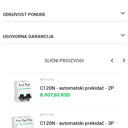
ODRžIVOST PONUDE
UGOVORNA GARANCIJA
Ime/Nadimak
SLIČNI PROIZVODI
Email
ACTI 9 C120
C120N - automatski prekidač - 2P
- 100A - B kriva
8.907,60
RSD
Poruka
ACTI 9 C120
C120N - automatski prekidač - 3P