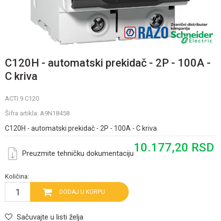
C120H - automatski prekidač - 2P - 100A -
C kriva
ACTI 9 C120
Šifra artikla:
A9N18458
C120H - automatski prekidač - 2P - 100A - C kriva
10.177,20
RSD
Preuzmite tehničku dokumentaciju
Količina:
DODAJ U KORPU
Sačuvajte u listi želja