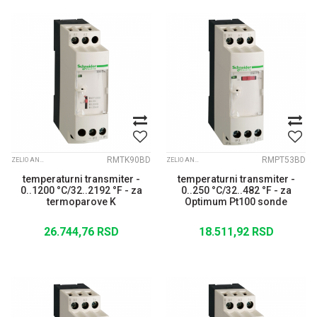
RMTK90BD
RMPT53BD
ZELIO ANALOGUE
ZELIO ANALOGUE
temperaturni transmiter -
temperaturni transmiter -
0..1200 °C/32..2192 °F - za
0..250 °C/32..482 °F - za
termoparove K
Optimum Pt100 sonde
26.744,76
RSD
18.511,92
RSD