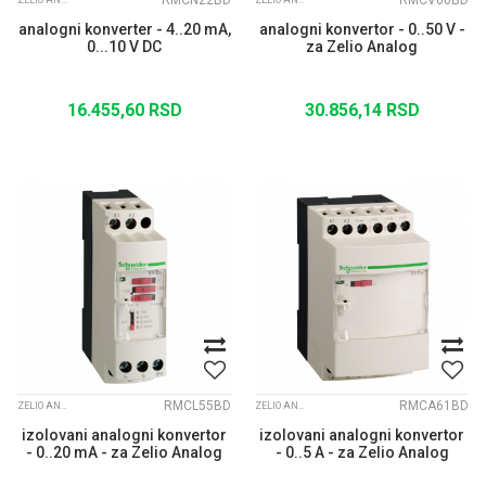
RMCN22BD
RMCV60BD
ZELIO ANALOGUE
ZELIO ANALOGUE
analogni konverter - 4..20 mA,
analogni konvertor - 0..50 V -
0...10 V DC
za Zelio Analog
16.455,60
RSD
30.856,14
RSD
RMCL55BD
RMCA61BD
ZELIO ANALOGUE
ZELIO ANALOGUE
izolovani analogni konvertor
izolovani analogni konvertor
- 0..20 mA - za Zelio Analog
- 0..5 A - za Zelio Analog