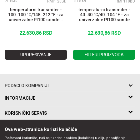
RMPT20BD
RMPT10BD
ZELIO ANALOGUE
ZELIO ANALOGUE
temperaturni transmiter -
temperaturni transmiter -
100..100 °C/148..212 °F -za
40..40 °C/40..104 °F - za
univerzalne Pt100 sonde...
univerzalne Pt100 sonde
22.630,86
RSD
22.630,86
RSD
UPOREĐIVANJE
FILTERI PROIZVODA
PODACI O KOMPANIJI
Razo DOO
INFORMACIJE
O nama
Bakarska br.5
KORISNIČKI SERVIS
Saradnja
11010 Beograd Voždovac, Srbija
Kontakt
Uslovi korišćenja i prodaje
Telefon:
PRATITE NAS
Ova web-stranica koristi kolačiće
Politika privatnosti
011-397-7504, 011-397-7505
Kako kupiti
Poštovani korisniče, naš sajt koristi cookies (kolačiće) u cilju poboljšanja