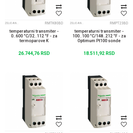
RMTK80BD
RMPT23BD
ZELIO ANALOGUE
ZELIO ANALOGUE
temperaturni transmiter -
temperaturni transmiter -
0..600 °C/32..112 °F - za
100..100 °C/148..212 °F - za
termoparove K
Optimum Pt100 sonde
26.744,76
RSD
18.511,92
RSD