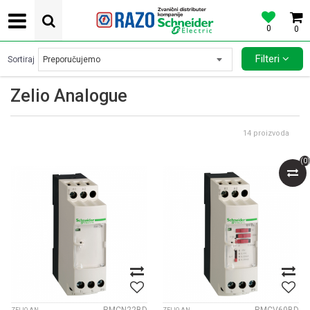
0
0
POVOLJNE CENE AUTOMATSKIH OSIGURACA SCHNEIDER ELECTRIC
Filteri
Sortiraj
Zelio Analogue
14
proizvoda
(
0
)