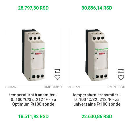
28.797,30
RSD
30.856,14
RSD
RMPT33BD
RMPT30BD
ZELIO ANALOGUE
ZELIO ANALOGUE
temperaturni transmiter -
temperaturni transmiter -
0..100 °C/32..212 °F - za
0..100 °C/32..212 °F - za
Optimum Pt100 sonde
univerzalne Pt100 sonde
18.511,92
RSD
22.630,86
RSD