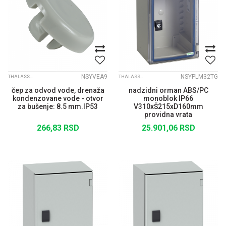
NSYVEA9
NSYPLM32TG
THALASSA PLM
THALASSA PLM
čep za odvod vode, drenaža
nadzidni orman ABS/PC
kondenzovane vode - otvor
monoblok IP66
za bušenje: 8.5 mm.IP53
V310xŠ215xD160mm
providna vrata
266,83
RSD
25.901,06
RSD