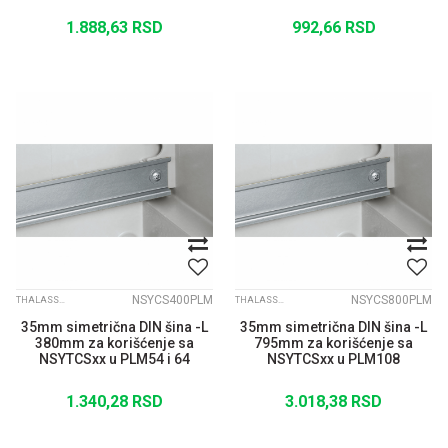
1.888,63
RSD
992,66
RSD
NSYCS400PLM
NSYCS800PLM
THALASSA PLM
THALASSA PLM
35mm simetrična DIN šina -L
35mm simetrična DIN šina -L
380mm za korišćenje sa
795mm za korišćenje sa
NSYTCSxx u PLM54 i 64
NSYTCSxx u PLM108
1.340,28
RSD
3.018,38
RSD