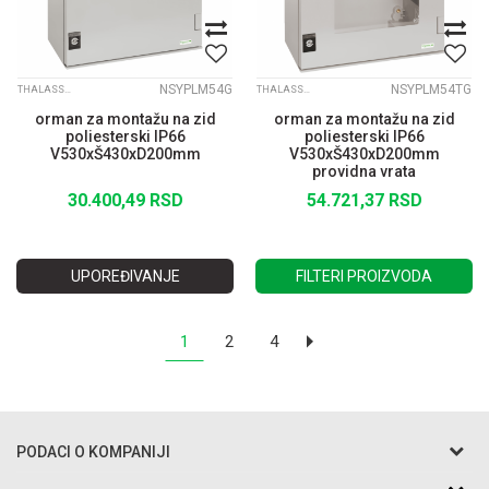
NSYPLM54G
NSYPLM54TG
THALASSA PLM
THALASSA PLM
orman za montažu na zid
orman za montažu na zid
poliesterski IP66
poliesterski IP66
V530xŠ430xD200mm
V530xŠ430xD200mm
providna vrata
30.400,49
RSD
54.721,37
RSD
UPOREĐIVANJE
FILTERI PROIZVODA
1
2
4
PODACI O KOMPANIJI
Razo DOO