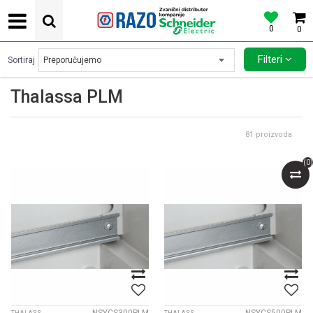
0
0
POVOLJNE CENE AUTOMATSKIH OSIGURACA SCHNEIDER ELECTRIC
Filteri
Sortiraj
Thalassa PLM
81
proizvoda
(
0
)