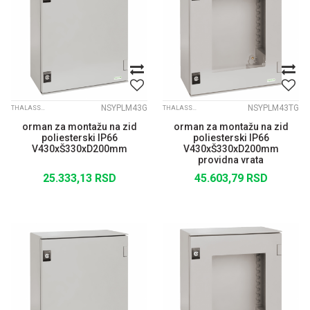
NSYPLM43G
NSYPLM43TG
THALASSA PLM
THALASSA PLM
orman za montažu na zid
orman za montažu na zid
poliesterski IP66
poliesterski IP66
V430xŠ330xD200mm
V430xŠ330xD200mm
providna vrata
25.333,13
RSD
45.603,79
RSD