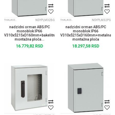
NSYPLM32BG
NSYPLM32PG
THALASSA PLM
THALASSA PLM
nadzidni orman ABS/PC
nadzidni orman ABS/PC
monoblok IP66
monoblok IP66
V310xŠ215xD160mm+bakelitna
V310xŠ215xD160mm+metalna
montažna ploča...
montažna ploča
16.779,82
RSD
18.297,58
RSD