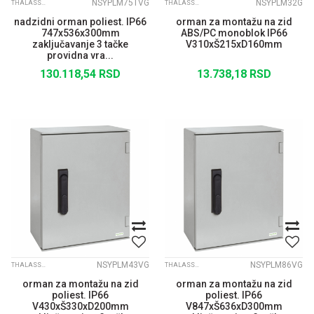
NSYPLM75TVG
NSYPLM32G
THALASSA PLM
THALASSA PLM
nadzidni orman poliest. IP66
orman za montažu na zid
747x536x300mm
ABS/PC monoblok IP66
zaključavanje 3 tačke
V310xŠ215xD160mm
providna vra...
130.118,54
RSD
13.738,18
RSD
NSYPLM43VG
NSYPLM86VG
THALASSA PLM
THALASSA PLM
orman za montažu na zid
orman za montažu na zid
poliest. IP66
poliest. IP66
V430xŠ330xD200mm
V847xŠ636xD300mm