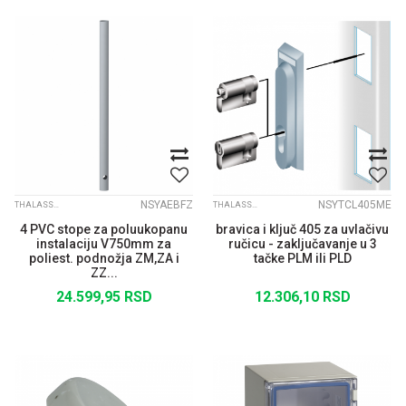
NSYAEBFZ
NSYTCL405ME
THALASSA PLM
THALASSA PLM
4 PVC stope za poluukopanu
bravica i ključ 405 za uvlačivu
instalaciju V750mm za
ručicu - zaključavanje u 3
poliest. podnožja ZM,ZA i
tačke PLM ili PLD
ZZ...
24.599,95
RSD
12.306,10
RSD