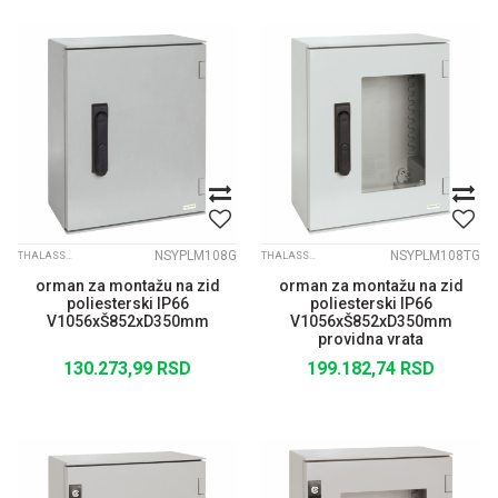
NSYPLM108G
NSYPLM108TG
THALASSA PLM
THALASSA PLM
orman za montažu na zid
orman za montažu na zid
poliesterski IP66
poliesterski IP66
V1056xŠ852xD350mm
V1056xŠ852xD350mm
providna vrata
130.273,99
RSD
199.182,74
RSD