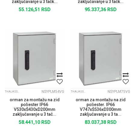
zaključavanje u 3 tačk...
zaključavanje u 3 tačk...
55.126,51
RSD
95.337,36
RSD
NSYPLM54VG
NSYPLM75VG
THALASSA PLM
THALASSA PLM
orman za montažu na zid
orman za montažu na zid
poliester IP66
poliester. IP66
V530xŠ430xD200mm
V747xŠ536xD300mm
zaključavanje u 3 tač...
zaključavanje u 3 ta...
58.441,10
RSD
83.037,38
RSD