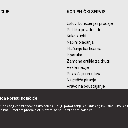
CIJE
KORISNIČKI SERVIS
Uslovi korišćenja i prodaje
Politika privatnosti
Kako kupiti
Načini plaćanja
Plaćanje karticama
Isporuka
Zamena artikla za drugi
Reklamacije
Povraćaj sredstava
Najčešća pitanja
Pravo na odustajanje
ca koristi kolačiće
, naš sajt koristi cookies (kolačiće) u cilju poboljšanja korisničkog iskustva. Ukoliko 
ite našu Internet prodavnicu slažete se sa upotrebom kolačića.