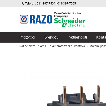
SCHNEIDER ELECTRIC
Telefon: 011-397-7504 | 011-397-7505
VELIKI IZBOR MODULARNIH PREKIDACA I UTICNICA
Proizvodi
Brendovi
Aktuelnosti
Konta
Razoelektro
Artikli
Automatizacija i kontrola
Motorni pokr