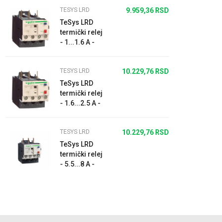
TESYS LRD
9.959,36
RSD
TeSys LRD
termički relej
- 1...1.6 A -
klasa 10A
TESYS LRD
10.229,76
RSD
TeSys LRD
termički relej
- 1.6...2.5 A -
klasa 10A
TESYS LRD
10.229,76
RSD
TeSys LRD
termički relej
- 5.5...8 A -
klasa 10A