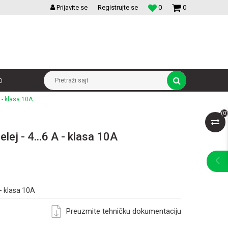
VELIKI IZBOR MODULARNIH PREKIDACA I UTICNICA
Prijavite se
Registrujte se
0
0
p
Pretraži sajt
A - klasa 10A
(
0
)
lej - 4...6 A - klasa 10A
 - klasa 10A
Preuzmite tehničku dokumentaciju