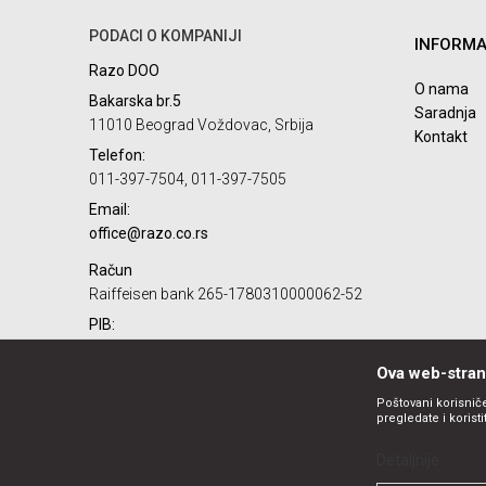
PODACI O KOMPANIJI
INFORMA
Poruka
Razo DOO
O nama
Bakarska br.5
Saradnja
11010 Beograd Voždovac, Srbija
Kontakt
Telefon:
011-397-7504, 011-397-7505
Email:
POŠALJI
office@razo.co.rs
Račun
Raiffeisen bank 265-1780310000062-52
PIB:
101732806
Ova web-strani
Matični broj:
07784287
Poštovani korisniče
pregledate i korist
Detaljnije