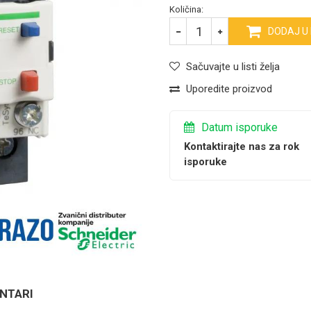
Količina:
DODAJ U
Sačuvajte u listi želja
Uporedite proizvod
Datum isporuke
Kontaktirajte nas za rok
isporuke
NTARI