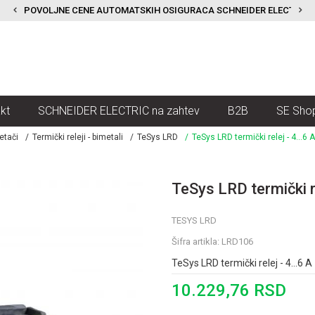
POVOLJNE CENE AUTOMATSKIH OSIGURACA SCHNEIDER ELECTRIC
kt
SCHNEIDER ELECTRIC na zahtev
B2B
SE Sho
etači
Termički releji - bimetali
TeSys LRD
TeSys LRD termički relej - 4...6 
TeSys LRD termički re
TESYS LRD
Šifra artikla:
LRD106
TeSys LRD termički relej - 4...6 A
10.229,76
RSD