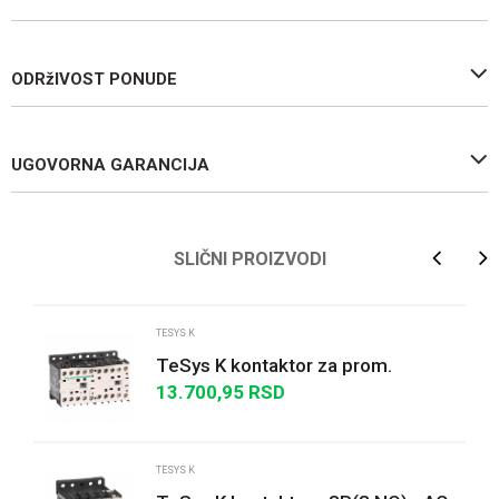
ODRžIVOST PONUDE
UGOVORNA GARANCIJA
Ime/Nadimak
SLIČNI PROIZVODI
Email
TESYS K
TeSys K kontaktor za prom.
smera- 3P(3NO)- AC-3 - <= 440 V
13.700,95
RSD
Poruka
12 A - 24 V DC kalem
TESYS K