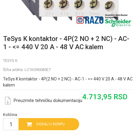
TeSys K kontaktor - 4P(2 NO + 2 NC) - AC-
1 - <= 440 V 20 A - 48 V AC kalem
TESYS K
Šifra artikla:
LC1K090085E7
TeSys K kontaktor - 4P(2 NO + 2 NC) - AC-1 - <= 440 V 20 A - 48 V AC
kalem
4.713,95
RSD
Preuzmite tehničku dokumentaciju
Količina:
DODAJ U KORPU