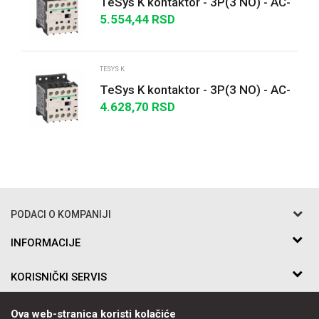
TeSys K kontaktor - 3P(3 NO) - AC-
3 - <= 440 V 12 A - 24 V DC kalem
5.554,44
RSD
POŠALJI
TESYS K
TeSys K kontaktor - 3P(3 NO) - AC-
3 - <= 440 V 6 A - 24 V DC kalem
4.628,70
RSD
PODACI O KOMPANIJI
Razo DOO
INFORMACIJE
O nama
Bakarska br.5
KORISNIČKI SERVIS
Saradnja
11010 Beograd Voždovac, Srbija
Kontakt
Uslovi korišćenja i prodaje
Telefon:
PRATITE NAS
Ova web-stranica koristi kolačiće