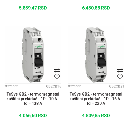
5.859,47
RSD
6.450,88
RSD
GB2CB16
GB2CB21
TESYS GB2
TESYS GB2
TeSys GB2 - termomagnetni
TeSys GB2 - termomagnetni
zaštitni prekidač - 1P - 10 A -
zaštitni prekidač - 1P - 16 A -
Id = 138 A
Id = 220 A
4.066,60
RSD
4.809,85
RSD