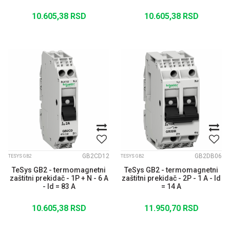
10.605,38
RSD
10.605,38
RSD
GB2CD12
GB2DB06
TESYS GB2
TESYS GB2
TeSys GB2 - termomagnetni
TeSys GB2 - termomagnetni
zaštitni prekidač - 1P + N - 6 A
zaštitni prekidač - 2P - 1 A - Id
- Id = 83 A
= 14 A
10.605,38
RSD
11.950,70
RSD