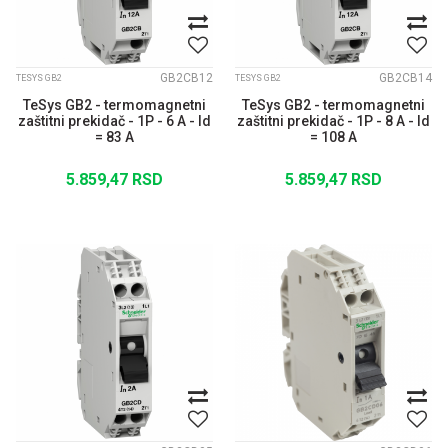
GB2CB12
GB2CB14
TESYS GB2
TESYS GB2
TeSys GB2 - termomagnetni
TeSys GB2 - termomagnetni
zaštitni prekidač - 1P - 6 A - Id
zaštitni prekidač - 1P - 8 A - Id
= 83 A
= 108 A
5.859,47
RSD
5.859,47
RSD