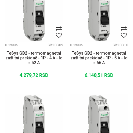
GB2CB09
GB2CB10
TESYS GB2
TESYS GB2
TeSys GB2 - termomagnetni
TeSys GB2 - termomagnetni
zaštitni prekidač - 1P - 4 A - Id
zaštitni prekidač - 1P - 5 A - Id
= 52 A
= 66 A
4.279,72
RSD
6.148,51
RSD