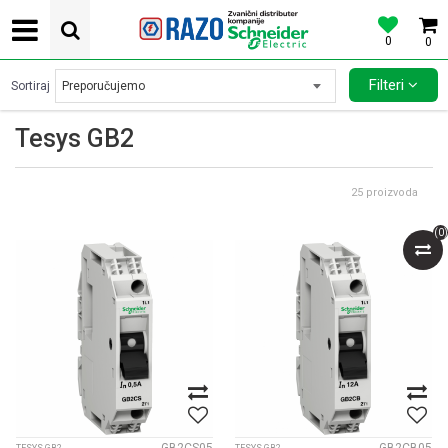
0
0
POVOLJNE CENE AUTOMATSKIH OSIGURACA SCHNEIDER ELECTRIC
Filteri
Sortiraj
Tesys GB2
25
proizvoda
(
0
)