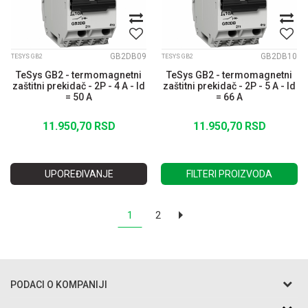
GB2DB09
GB2DB10
TESYS GB2
TESYS GB2
TeSys GB2 - termomagnetni
TeSys GB2 - termomagnetni
zaštitni prekidač - 2P - 4 A - Id
zaštitni prekidač - 2P - 5 A - Id
= 50 A
= 66 A
11.950,70
RSD
11.950,70
RSD
UPOREĐIVANJE
FILTERI PROIZVODA
1
2
PODACI O KOMPANIJI
Razo DOO