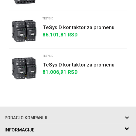
48...130V AC/DC kalem
TESYS D
TeSys D kontaktor za promenu
smera-3P-<=440V-50 A AC-3-
86.101,81
RSD
24...60 V AC/DC kalem
POŠALJI
TESYS D
TeSys D kontaktor za promenu
smera-3P-<=440 V - 50 A AC-3 -
81.006,91
RSD
24 V DC kalem
PODACI O KOMPANIJI
Razo DOO
INFORMACIJE