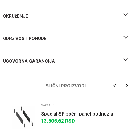
OKRUžENJE
ODRžIVOST PONUDE
UGOVORNA GARANCIJA
Ime/Nadimak
SLIČNI PROIZVODI
Email
SPACIAL SF
Spacial SF bočni panel podnožja -
100x600x1000 mm
13.505,62
RSD
Poruka