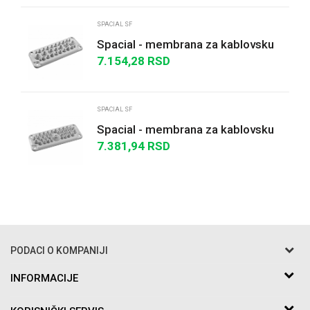
SPACIAL SF
Spacial - membrana za kablovsku
uvodnicu tip FL21 sa 27 otvora
7.154,28
RSD
IP66
POŠALJI
SPACIAL SF
Spacial - membrana za kablovsku
uvodnicu tip FL21 sa 37 otvora
7.381,94
RSD
IP66
PODACI O KOMPANIJI
Razo DOO
INFORMACIJE
O nama
Bakarska br.5