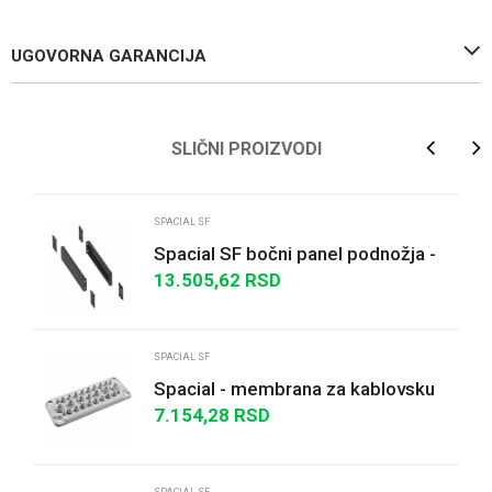
UGOVORNA GARANCIJA
Ime/Nadimak
SLIČNI PROIZVODI
Email
SPACIAL SF
Spacial SF bočni panel podnožja -
100x600x1000 mm
13.505,62
RSD
Poruka
SPACIAL SF
Spacial - membrana za kablovsku
uvodnicu tip FL21 sa 27 otvora
7.154,28
RSD
IP66
POŠALJI