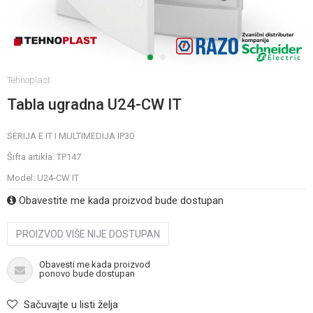
1
2
Tehnoplast
Tabla ugradna U24-CW IT
SERIJA E IT I MULTIMEDIJA IP30
Šifra artikla:
TP147
Model:
U24-CW IT
Obavestite me kada proizvod bude dostupan
PROIZVOD VIŠE NIJE DOSTUPAN
Obavesti me kada proizvod
ponovo bude dostupan
Sačuvajte u listi želja