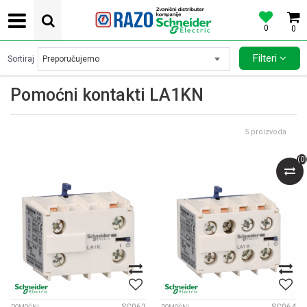
0
0
POVOLJNE CENE AUTOMATSKIH OSIGURACA SCHNEIDER ELECTRIC
Filteri
Sortiraj
Pomoćni kontakti LA1KN
5
proizvoda
(
0
)